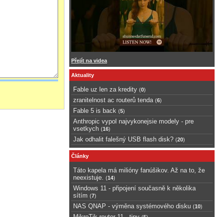
Přejít na videa
Aktuality
Fable uz len za kredity
(
0
)
zranitelnost ac routerů tenda
(
6
)
Fable 5 is back
(
5
)
Anthropic vypol najvykonejsie modely - pre
vsetkych
(
16
)
Jak odhalit falešný USB flash disk?
(
20
)
Články
Táto kapela má milióny fanúšikov. Až na to, že
neexistuje.
(
14
)
Windows 11 - připojení současně k několika
sítím
(
7
)
NAS QNAP - výměna systémového disku
(
10
)
MikroTik router 11 - tipy
(
5
)