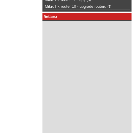
MikroTik router 10 - upgrade routeru
(
3
)
Reklama