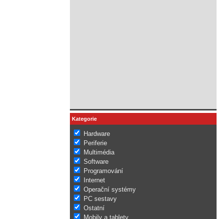
Kategorie
Hardware
Periferie
Multimédia
Software
Programování
Internet
Operační systémy
PC sestavy
Ostatní
Mobily a tablety