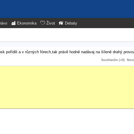
rávo
Ekonomika
Život
Debaty
k pořídili a v různých fórech,tak právě hodně nadávaj na šíleně drahý provo
Souhlasím (+0)
Neso