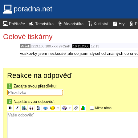
poradna.net
Počítače
Teraristika
Akvaristika
Kutilství
Hry
P
Gelové tiskárny
Vašek
[213.168.180.xxx]
@
Craft
,
10.11.2006
12:13
voskovky jsem nezkoušel,ale co jsem slyšel od známých co si vos
Reakce na odpověď
1
Zadajte svou přezdívku:
2
Napište svou odpověď:
Mimo téma