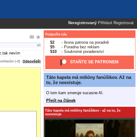
Neregistrovaný
Přihlásit
Registrovat
Podpořte nás
$2
- Ikona patrona na poradně
#8
$5
- Poradna bez reklam
$10
- Soukromé poradenství
z,tak nevím
uhlasím (-0)
Odpovědět
STAŇTE SE PATRONEM
Táto kapela má milióny fanúšikov. Až na
to, že neexistuje.
O tom kam smeruje sucasne AI.
Přejít na článek
Táto kapela má milióny fanúšikov - až na to, že
neexistuje