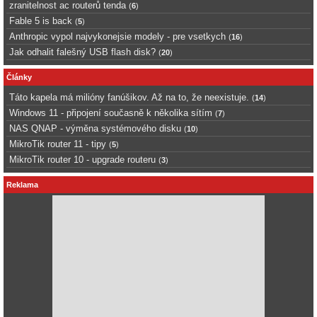
zranitelnost ac routerů tenda
(
6
)
Fable 5 is back
(
5
)
Anthropic vypol najvykonejsie modely - pre vsetkych
(
16
)
Jak odhalit falešný USB flash disk?
(
20
)
Články
Táto kapela má milióny fanúšikov. Až na to, že neexistuje.
(
14
)
Windows 11 - připojení současně k několika sítím
(
7
)
NAS QNAP - výměna systémového disku
(
10
)
MikroTik router 11 - tipy
(
5
)
MikroTik router 10 - upgrade routeru
(
3
)
Reklama