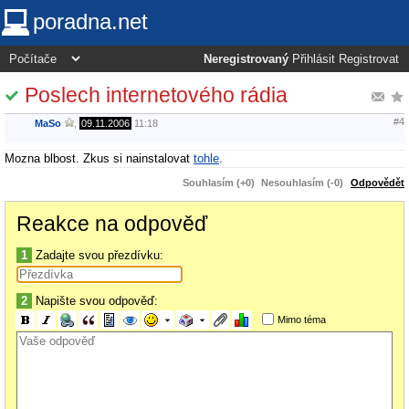
poradna.net
Neregistrovaný
Přihlásit
Registrovat
Poslech internetového rádia
#4
MaSo
,
09.11.2006
11:18
Mozna blbost. Zkus si nainstalovat
tohle
.
Souhlasím (+0)
Nesouhlasím (-0)
Odpovědět
Reakce na odpověď
1
Zadajte svou přezdívku:
2
Napište svou odpověď:
Mimo téma