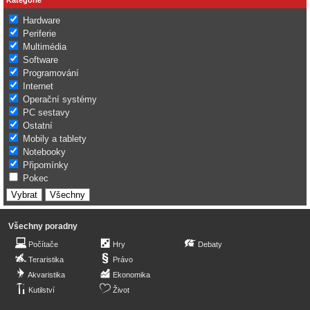
Hardware
Periferie
Multimédia
Software
Programování
Internet
Operační systémy
PC sestavy
Ostatní
Mobily a tablety
Notebooky
Připomínky
Pokec
Všechny poradny
Počítače
Hry
Debaty
Teraristika
Právo
Akvaristika
Ekonomika
Kutilství
Život