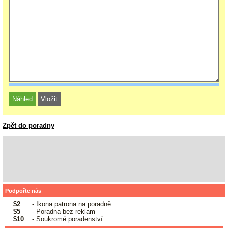
Zpět do poradny
Podpořte nás
$2
- Ikona patrona na poradně
$5
- Poradna bez reklam
$10
- Soukromé poradenství