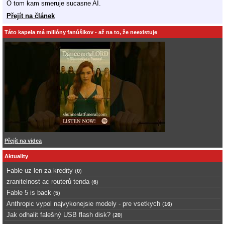
O tom kam smeruje sucasne AI.
Přejít na článek
Táto kapela má milióny fanúšikov - až na to, že neexistuje
Přejít na videa
Aktuality
Fable uz len za kredity
(
0
)
zranitelnost ac routerů tenda
(
6
)
Fable 5 is back
(
5
)
Anthropic vypol najvykonejsie modely - pre vsetkych
(
16
)
Jak odhalit falešný USB flash disk?
(
20
)