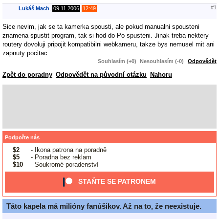
#1
Lukáš Mach
,
09.11.2006
12:49
Sice nevim, jak se ta kamerka spousti, ale pokud manualni spousteni
znamena spustit program, tak si hod do Po spusteni. Jinak treba nektery
routery dovoluji pripojit kompatibilni webkameru, takze bys nemusel mit ani
zapnuty pocitac.
Souhlasím (+0)
Nesouhlasím (-0)
Odpovědět
Zpět do poradny
Odpovědět na původní otázku
Nahoru
Podpořte nás
$2
- Ikona patrona na poradně
$5
- Poradna bez reklam
$10
- Soukromé poradenství
STAŇTE SE PATRONEM
Táto kapela má milióny fanúšikov. Až na to, že neexistuje.