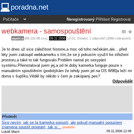
poradna.net
Neregistrovaný
Přihlásit
Registrovat
webkamera - samospouštění
agam.a
[89.102.88.xxx],
09.11.2006
12:01
,
Ostatní
, 1 odpověď (2866 zobrazení)
Je to dnes už sice záležitost historie,a moc od toho nečekám,ale....před
léty jsem zakoupil webkamerku s tím,že se ji pokusím využít ke střežení
prostoru,a také to tak fungovalo.Problém nastal po sesypání
systému.Přeinstaloval jsem jej,a od té doby kamerka funguje pouze s
manuálním spouštěním (podotýkám že tehdy jsem jel na OS W98)a leží mi
doma v šuplíku.Věděl by někdo v čem je zakopaný pes?
Odpovědět
Předmět
Sice nevim, jak se ta kamerka spousti, ale pokud manualni spousteni
znamena spustit program, tak si…
poslední
09.11.2006 12:49
Lukáš Mach