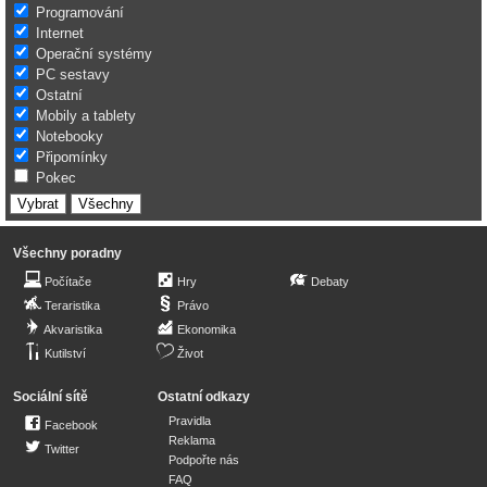
Programování
Internet
Operační systémy
PC sestavy
Ostatní
Mobily a tablety
Notebooky
Připomínky
Pokec
Všechny poradny
Počítače
Hry
Debaty
Teraristika
Právo
Akvaristika
Ekonomika
Kutilství
Život
Sociální sítě
Ostatní odkazy
Pravidla
Facebook
Reklama
Twitter
Podpořte nás
FAQ