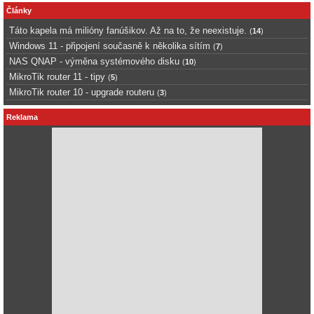
Články
Táto kapela má milióny fanúšikov. Až na to, že neexistuje.
(
14
)
Windows 11 - připojení současně k několika sítím
(
7
)
NAS QNAP - výměna systémového disku
(
10
)
MikroTik router 11 - tipy
(
5
)
MikroTik router 10 - upgrade routeru
(
3
)
Reklama