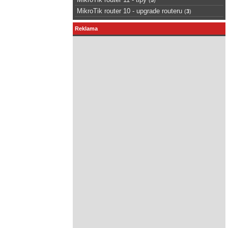
MikroTik router 10 - upgrade routeru
(
3
)
Reklama