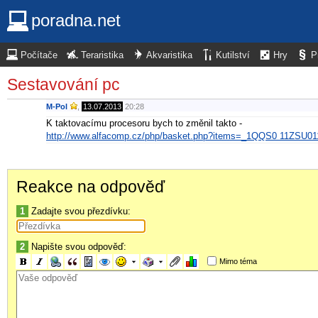
poradna.net
Počítače
Teraristika
Akvaristika
Kutilství
Hry
P
Sestavování pc
M-Pol
,
13.07.2013
20:28
K taktovacímu procesoru bych to změnil takto -
http://www.alfacomp.cz/php/basket.php?items=_1QQS0 11ZSU
Reakce na odpověď
1
Zadajte svou přezdívku:
2
Napište svou odpověď:
Mimo téma