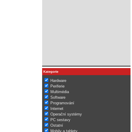
Kategorie
Hardware
Periferie
Multimédia
Software
Programování
Internet
Operační systémy
PC sestavy
Ostatní
Mobily a tablety