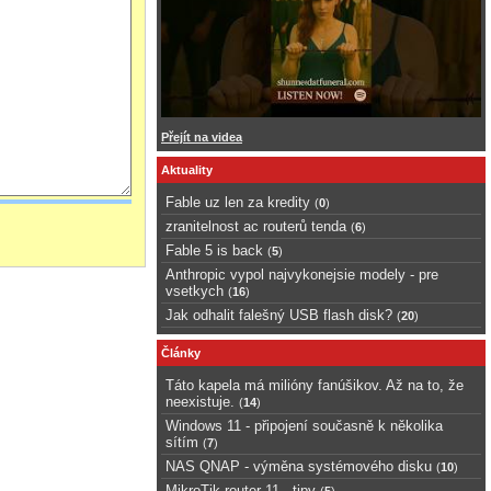
Přejít na videa
Aktuality
Fable uz len za kredity
(
0
)
zranitelnost ac routerů tenda
(
6
)
Fable 5 is back
(
5
)
Anthropic vypol najvykonejsie modely - pre
vsetkych
(
16
)
Jak odhalit falešný USB flash disk?
(
20
)
Články
Táto kapela má milióny fanúšikov. Až na to, že
neexistuje.
(
14
)
Windows 11 - připojení současně k několika
sítím
(
7
)
NAS QNAP - výměna systémového disku
(
10
)
MikroTik router 11 - tipy
(
5
)