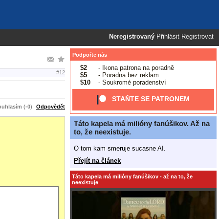
Neregistrovaný
Přihlásit
Registrovat
Podpořte nás
$2
- Ikona patrona na poradně
#12
$5
- Poradna bez reklam
$10
- Soukromé poradenství
STAŇTE SE PATRONEM
uhlasím (-0)
Odpovědět
Táto kapela má milióny fanúšikov. Až na
to, že neexistuje.
O tom kam smeruje sucasne AI.
Přejít na článek
Táto kapela má milióny fanúšikov - až na to, že
neexistuje