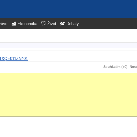
rávo
Ekonomika
Život
Debaty
011XQE011ZN401
Souhlasím (+0)
Neso