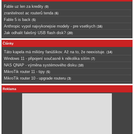
Fable uz len za kredity
(
0
)
zranitelnost ac routerů tenda
(
6
)
Fable 5 is back
(
5
)
Anthropic vypol najvykonejsie modely - pre vsetkych
(
16
)
Jak odhalit falešný USB flash disk?
(
20
)
Články
Táto kapela má milióny fanúšikov. Až na to, že neexistuje.
(
14
)
Windows 11 - připojení současně k několika sítím
(
7
)
NAS QNAP - výměna systémového disku
(
10
)
MikroTik router 11 - tipy
(
5
)
MikroTik router 10 - upgrade routeru
(
3
)
Reklama