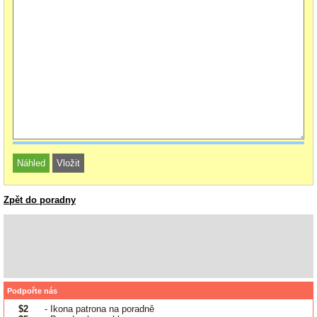
Zpět do poradny
Podpořte nás
$2
- Ikona patrona na poradně