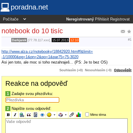
poradna.net
Neregistrovaný
Přihlásit
Registrovat
notebook do 10 tisíc
#1
Darkjarek
[77.78.117.xxx],
15.07.2013
12:10
http://www.alza.cz/notebooky/18842920.htm#f&limit=
-1/10000&pg=1&pn=2&po=1&par75=75-3020
Asi jen toto, ale moc si toho nezahraješ... (PS: Je to bez OS)
Souhlasím (+0)
Nesouhlasím (-0)
Odpovědět
Reakce na odpověď
1
Zadajte svou přezdívku:
2
Napište svou odpověď:
Mimo téma