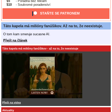
$5
- Poradna bez reklam
$10
- Soukromé poradenství
STAŇTE SE PATRONEM
Táto kapela má milióny fanúšikov. Až na to, že neexistuje.
O tom kam smeruje sucasne AI.
Přejít na článek
Táto kapela má milióny fanúšikov - až na to, že neexistuje
Přejít na videa
Aktuality