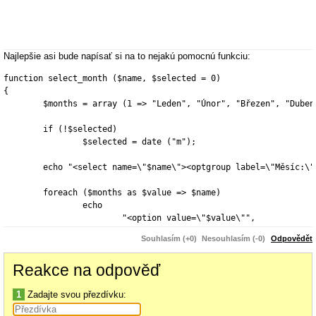
Najlepšie asi bude napísať si na to nejakú pomocnú funkciu:
function
 select_month (
$name
, 
$selected
 = 0)

{

$months
 = 
array
 (1 => 
"Leden"
, 
"Únor"
, 
"Březen"
, 
"Duben
if
 (!
$selected
)

$selected
 = date (
"m"
);

echo
"<select name=\"$name\"><optgroup label=\"Měsíc:\"
foreach
 (
$months
as
$value
 => 
$name
)

echo
"<option value=\"$value\""
,

			(
$value
 == 
$selected
? 
' selected="selec
Souhlasím (+0)
Nesouhlasím (-0)
Odpovědět
">$name</option>"
;

Reakce na odpověď
echo
"</optgroup></select>"
;

}
1
Zadajte svou přezdívku:
Tú potom budeš volať pri renderovaní HTML: