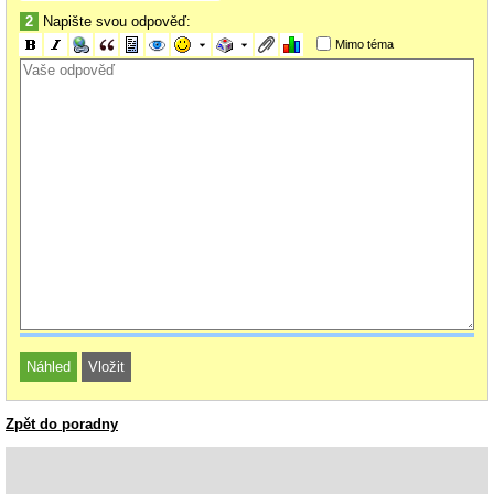
2
Napište svou odpověď:
<?=select_month (
"mesic"
)?>
Mimo téma
Zpět do poradny