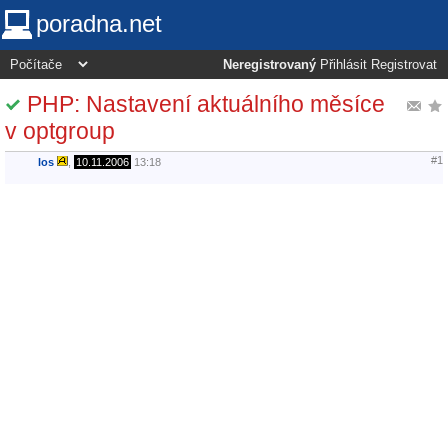
poradna.net
Neregistrovaný
Přihlásit
Registrovat
PHP: Nastavení aktuálního měsíce
v optgroup
#1
los
,
10.11.2006
13:18