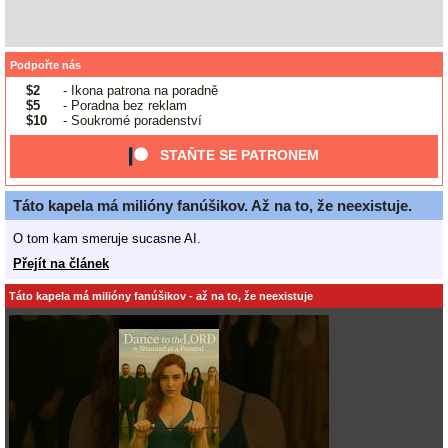
Podpořte nás
$2
- Ikona patrona na poradně
$5
- Poradna bez reklam
$10
- Soukromé poradenství
STAŇTE SE PATRONEM
Táto kapela má milióny fanúšikov. Až na to, že neexistuje.
O tom kam smeruje sucasne AI.
Přejít na článek
Táto kapela má milióny fanúšikov - až na to, že neexistuje