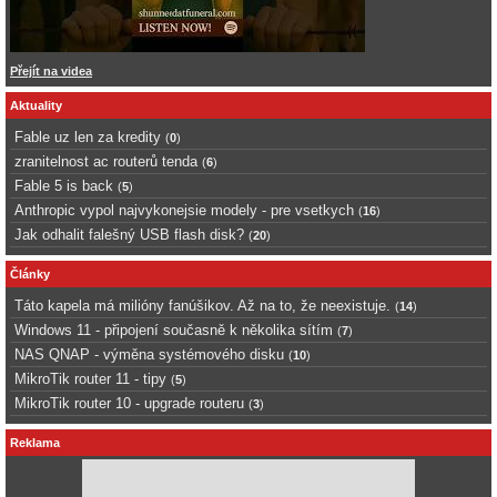
Přejít na videa
Aktuality
Fable uz len za kredity
(
0
)
zranitelnost ac routerů tenda
(
6
)
Fable 5 is back
(
5
)
Anthropic vypol najvykonejsie modely - pre vsetkych
(
16
)
Jak odhalit falešný USB flash disk?
(
20
)
Články
Táto kapela má milióny fanúšikov. Až na to, že neexistuje.
(
14
)
Windows 11 - připojení současně k několika sítím
(
7
)
NAS QNAP - výměna systémového disku
(
10
)
MikroTik router 11 - tipy
(
5
)
MikroTik router 10 - upgrade routeru
(
3
)
Reklama