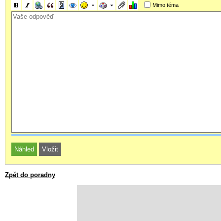
Mimo téma
Zpět do poradny