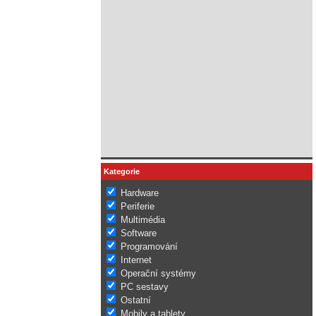
Kategorie
Hardware
Periferie
Multimédia
Software
Programování
Internet
Operační systémy
PC sestavy
Ostatní
Mobily a tablety