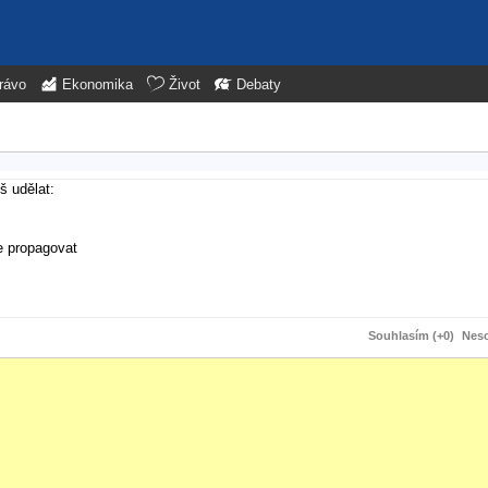
rávo
Ekonomika
Život
Debaty
š udělat:
e propagovat
Souhlasím (+0)
Neso