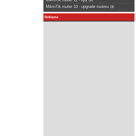
MikroTik router 10 - upgrade routeru
(
3
)
Reklama