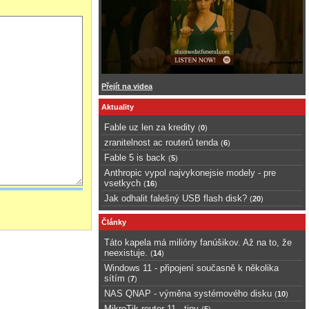
Přejít na videa
Aktuality
Fable uz len za kredity
(
0
)
zranitelnost ac routerů tenda
(
6
)
Fable 5 is back
(
5
)
Anthropic vypol najvykonejsie modely - pre
vsetkych
(
16
)
Jak odhalit falešný USB flash disk?
(
20
)
Články
Táto kapela má milióny fanúšikov. Až na to, že
neexistuje.
(
14
)
Windows 11 - připojení současně k několika
sítím
(
7
)
NAS QNAP - výměna systémového disku
(
10
)
MikroTik router 11 - tipy
(
5
)