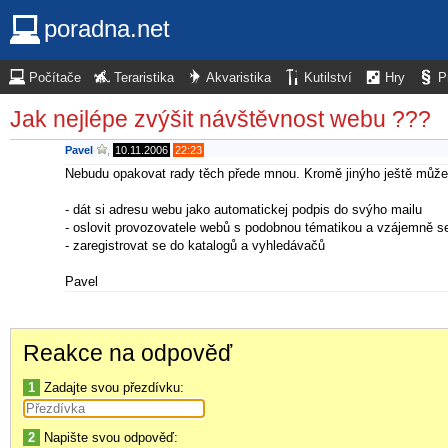
poradna.net
Počítače
Teraristika
Akvaristika
Kutilství
Hry
P
Jak nejlépe zvýšit návštěvnost webu ???
Pavel
,
10.11.2006
22:23
Nebudu opakovat rady těch přede mnou. Kromě jinýho ještě může
- dát si adresu webu jako automatickej podpis do svýho mailu
- oslovit provozovatele webů s podobnou tématikou a vzájemně s
- zaregistrovat se do katalogů a vyhledávačů
Pavel
Reakce na odpověď
1
Zadajte svou přezdívku:
2
Napište svou odpověď: