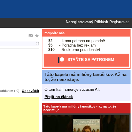
Neregistrovaný
Přihlásit
Registrovat
Podpořte nás
$2
- Ikona patrona na poradně
#4
$5
- Poradna bez reklam
$10
- Soukromé poradenství
STAŇTE SE PATRONEM
Táto kapela má milióny fanúšikov. Až na
to, že neexistuje.
O tom kam smeruje sucasne AI.
uhlasím (-0)
Odpovědět
Přejít na článek
Táto kapela má milióny fanúšikov - až na to, že
neexistuje