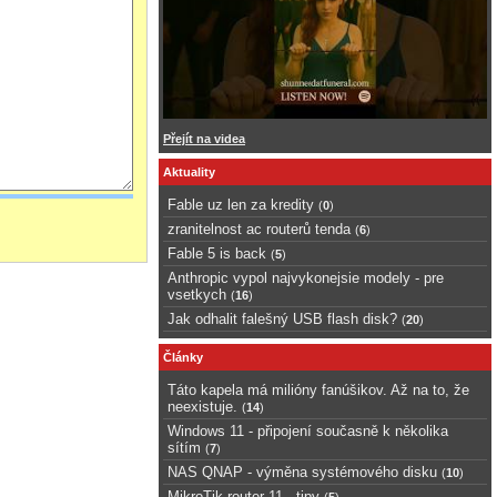
Přejít na videa
Aktuality
Fable uz len za kredity
(
0
)
zranitelnost ac routerů tenda
(
6
)
Fable 5 is back
(
5
)
Anthropic vypol najvykonejsie modely - pre
vsetkych
(
16
)
Jak odhalit falešný USB flash disk?
(
20
)
Články
Táto kapela má milióny fanúšikov. Až na to, že
neexistuje.
(
14
)
Windows 11 - připojení současně k několika
sítím
(
7
)
NAS QNAP - výměna systémového disku
(
10
)
MikroTik router 11 - tipy
(
5
)