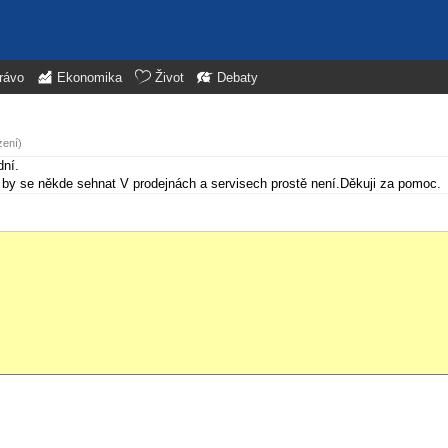
rávo
Ekonomika
Život
Debaty
zení)
dní.
l by se někde sehnat V prodejnách a servisech prostě není.Děkuji za pomoc.