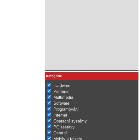
Kategorie
Hardware
Periferie
Multimédia
Software
Programování
Internet
Operační systémy
PC sestavy
Ostatní
Mobily a tablety