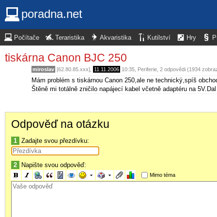
poradna.net
Počítače
Teraristika
Akvaristika
Kutilství
Hry
P
tiskárna Canon BJC 250
miroslav
[62.80.85.xxx],
11.11.2006
10:35
,
Periferie
, 2 odpovědi (1934 zobra
Mám problém s tiskárnou Canon 250,ale ne technický,spíš obcho
Štěně mi totálně zničilo napájecí kabel včetně adaptéru na 5V.Da
Odpověď na otázku
1
Zadajte svou přezdívku:
2
Napište svou odpověď:
Mimo téma