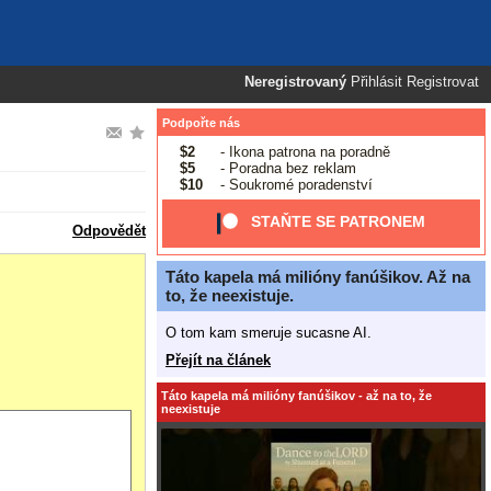
Neregistrovaný
Přihlásit
Registrovat
Podpořte nás
$2
- Ikona patrona na poradně
$5
- Poradna bez reklam
$10
- Soukromé poradenství
STAŇTE SE PATRONEM
Odpovědět
Táto kapela má milióny fanúšikov. Až na
to, že neexistuje.
O tom kam smeruje sucasne AI.
Přejít na článek
Táto kapela má milióny fanúšikov - až na to, že
neexistuje