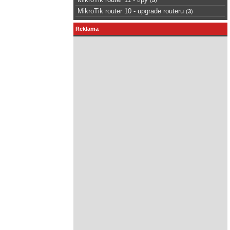
MikroTik router 10 - upgrade routeru
(
3
)
Reklama