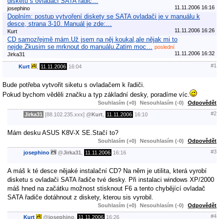
disketu s ovladači SATA řadič…
11.11.2006 16:16
josephino
Doplním: postup vytvoření diskety se SATA ovladači je v manuálu k
desce, strana 3-10. Manuál je zde:…
11.11.2006 16:26
Kurt
CD samozřejmě mám.Už jsem na něj koukal,ale nějak mi to
nejde.Zkusim se mrknout do manuálu.Zatim moc…
poslední
11.11.2006 16:32
Jirka31
#1
Kurt
,
11.11.2006
16:04
Bude potřeba vytvořit siketu s ovladačem k řadiči.
Pokud bychom věděli značku a typ základní desky, poradíme víc.
Souhlasím (+0)
Nesouhlasím (-0)
Odpovědět
#2
Jirka31
[88.102.235.xxx]
@
Kurt
,
11.11.2006
16:10
Mám desku ASUS K8V-X SE.Stačí to?
Souhlasím (+0)
Nesouhlasím (-0)
Odpovědět
#3
josephino
@
Jirka31
,
11.11.2006
16:16
A máš k té desce nějaké instalační CD? Na něm je utilita, která vyrobí
disketu s ovladači SATA řadiče tvé desky. Při instalaci windows XP/2000
máš hned na začátku možnost stisknout F6 a tento chybějící ovladač
SATA řadiče dotáhnout z diskety, kterou sis vyrobil.
Souhlasím (+0)
Nesouhlasím (-0)
Odpovědět
#4
Kurt
@
josephino
,
11.11.2006
16:26