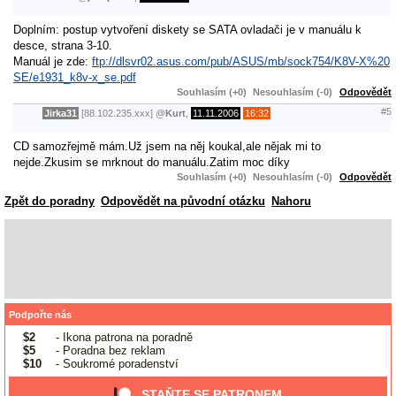
Doplním: postup vytvoření diskety se SATA ovladači je v manuálu k
desce, strana 3-10.
Manuál je zde:
ftp://dlsvr02.asus.com/pub/ASUS/mb/sock754/K8V-X%20
SE/e1931_k8v-x_se.pdf
Souhlasím (+0)
Nesouhlasím (-0)
Odpovědět
#5
Jirka31
[88.102.235.xxx]
@
Kurt
,
11.11.2006
16:32
CD samozřejmě mám.Už jsem na něj koukal,ale nějak mi to
nejde.Zkusim se mrknout do manuálu.Zatim moc díky
Souhlasím (+0)
Nesouhlasím (-0)
Odpovědět
Zpět do poradny
Odpovědět na původní otázku
Nahoru
Podpořte nás
$2
- Ikona patrona na poradně
$5
- Poradna bez reklam
$10
- Soukromé poradenství
STAŇTE SE PATRONEM