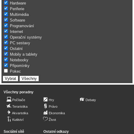
Hardware
Periferie
Multimédia
Software
Programování
Internet
Operační systémy
PC sestavy
Ostatní
Mobily a tablety
Notebooky
Připomínky
Pokec
Všechny poradny
Počítače
Hry
Debaty
Teraristika
Právo
Akvaristika
Ekonomika
Kutilství
Život
Sociální sítě
Ostatní odkazy