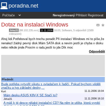
poradna.net
Neregistrovaný
Přihlásit
Registrovat
Dotaz na instalaci Windows
Jirka31
[88.102.235.xxx],
11.11.2006
16:03
,
Software
, 5 odpovědí (1589
zobrazení)
Ahoj lidi.Potřeboval bych trochu poradit.Při instalaci Windows mi to píše,že
nenalezl žádný pevný disk.Mám SATA disk a nevim jestli je chyba v disku
nebo někde jinde.Prosím o radu,jestli to jde.Dík moc
Odpovědět
Předmět
Bude potřeba vytvořit siketu s ovladačem k řadiči. Pokud bychom věděli
značku a typ základní desky,…
11.11.2006 16:04
Kurt
Mám desku ASUS K8V-X SE.Stačí to?
11.11.2006 16:10
Jirka31
A máš k té desce nějaké instalační CD? Na něm je utilita, která vyrobí