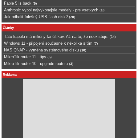
Fable 5 is back
(
5
)
Anthropic vypol najvykonejsie modely - pre vsetkych
(
16
)
Jak odhalit falešný USB flash disk?
(
20
)
Články
Táto kapela má milióny fanúšikov. Až na to, že neexistuje.
(
14
)
Windows 11 - připojení současně k několika sítím
(
7
)
NAS QNAP - výměna systémového disku
(
10
)
MikroTik router 11 - tipy
(
5
)
MikroTik router 10 - upgrade routeru
(
3
)
Reklama