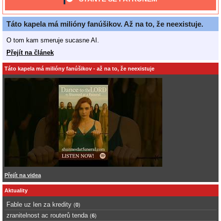
Táto kapela má milióny fanúšikov. Až na to, že neexistuje.
O tom kam smeruje sucasne AI.
Přejít na článek
Táto kapela má milióny fanúšikov - až na to, že neexistuje
Přejít na videa
Aktuality
Fable uz len za kredity
(
0
)
zranitelnost ac routerů tenda
(
6
)