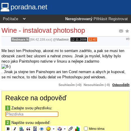
poradna.net
Neregistrovaný
Přihlásit
Registrovat
Wine - instalovat photoshop
#8
Redmarx N
[84.42.159.xxx]
@
Vladimir
,
12.11.2006
12:47
Me bezi ten Photoshop, akorat mi to semtam zadrhlo, a pak se musi ten
obrazek zavrit bez ulozeni a nahrat znovu. Jinak ja myslel, kdyby bylo
neco jako Paintshopro nativne v linuxu a nejlepe zadarmo
. Jinak ja stejne ten Painshopro ani ten Corel nemam a abych je kupoval,
se mi nechce, to rdsi budu delat ve Photoshopu pod windows.
Souhlasím (+0)
Nesouhlasím (-0)
Odpovědět
Reakce na odpověď
1
Zadajte svou přezdívku:
2
Napište svou odpověď:
Mimo téma