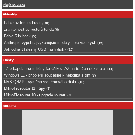
Přejít na videa
Aktuality
Fable uz len za kredity
(
0
)
zranitelnost ac routerů tenda
(
6
)
Fable 5 is back
(
5
)
Anthropic vypol najvykonejsie modely - pre vsetkych
(
16
)
Jak odhalit falešný USB flash disk?
(
20
)
Články
Táto kapela má milióny fanúšikov. Až na to, že neexistuje.
(
14
)
Windows 11 - připojení současně k několika sítím
(
7
)
NAS QNAP - výměna systémového disku
(
10
)
MikroTik router 11 - tipy
(
5
)
MikroTik router 10 - upgrade routeru
(
3
)
Reklama