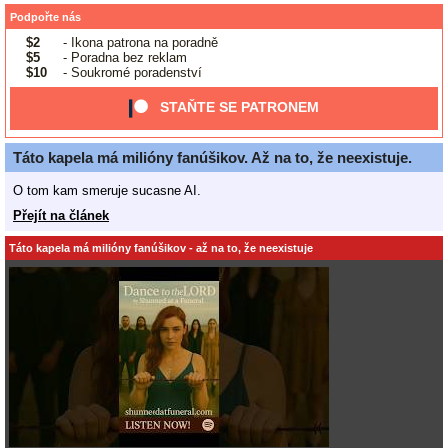
Podpořte nás
$2
- Ikona patrona na poradně
$5
- Poradna bez reklam
$10
- Soukromé poradenství
STAŇTE SE PATRONEM
Táto kapela má milióny fanúšikov. Až na to, že neexistuje.
O tom kam smeruje sucasne AI.
Přejít na článek
Táto kapela má milióny fanúšikov - až na to, že neexistuje