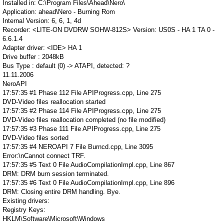
Installed in: C:\Program Files\Ahead\Nero\
Application: ahead\Nero - Burning Rom
Internal Version: 6, 6, 1, 4d
Recorder: <LITE-ON DVDRW SOHW-812S> Version: US0S - HA 1 TA 0 -
6.6.1.4
Adapter driver: <IDE> HA 1
Drive buffer : 2048kB
Bus Type : default (0) -> ATAPI, detected: ?
11.11.2006
NeroAPI
17:57:35 #1 Phase 112 File APIProgress.cpp, Line 275
DVD-Video files reallocation started
17:57:35 #2 Phase 114 File APIProgress.cpp, Line 275
DVD-Video files reallocation completed (no file modified)
17:57:35 #3 Phase 111 File APIProgress.cpp, Line 275
DVD-Video files sorted
17:57:35 #4 NEROAPI 7 File Burncd.cpp, Line 3095
Error:\nCannot connect TRF.
17:57:35 #5 Text 0 File AudioCompilationImpl.cpp, Line 867
DRM: DRM burn session terminated.
17:57:35 #6 Text 0 File AudioCompilationImpl.cpp, Line 896
DRM: Closing entire DRM handling. Bye.
Existing drivers:
Registry Keys:
HKLM\Software\Microsoft\Windows