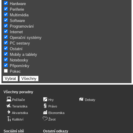
Hardware
Periferie
Multimédia
Software
Programování
Internet
Operační systémy
PC sestavy
Ostatní
Mobily a tablety
Notebooky
Připomínky
Pokec
Všechny poradny
Počítače
Hry
Debaty
Teraristika
Právo
Akvaristika
Ekonomika
Kutilství
Život
Sociální sítě
Ostatní odkazy