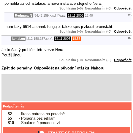
pomohla až odinstalace, a nová instalace stejného Nera.
Souhlasím (+0)
Nesouhlasím (-0)
Odpovědět
#6
Redmarx N
[84.42.159.xxx]
@
xav
,
12.11.2006
12:49
mam taky 6614 a shrink funguje. takze spis ji zkusit preinstalit.
Souhlasím (+0)
Nesouhlasím (-0)
Odpovědět
#7
lamalam
[212.158.157.xxx],
12.11.2006
18:53
Je to častý problém této verze Nera.
Použij jinou.
Souhlasím (+0)
Nesouhlasím (-0)
Odpovědět
Zpět do poradny
Odpovědět na původní otázku
Nahoru
Podpořte nás
$2
- Ikona patrona na poradně
$5
- Poradna bez reklam
$10
- Soukromé poradenství