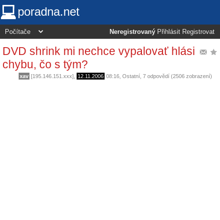
poradna.net
Neregistrovaný
Přihlásit
Registrovat
DVD shrink mi nechce vypalovať hlási
chybu, čo s tým?
xav
[195.146.151.xxx],
12.11.2006
08:16
,
Ostatní
, 7 odpovědí (2506 zobrazení)