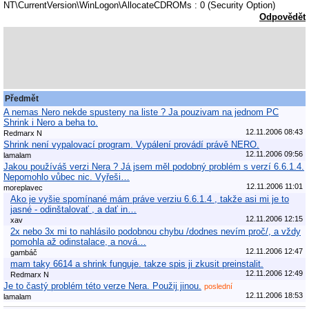
NT\CurrentVersion\WinLogon\AllocateCDROMs : 0 (Security Option)
Odpovědět
Předmět
A nemas Nero nekde spusteny na liste ? Ja pouzivam na jednom PC
Shrink i Nero a beha to.
12.11.2006 08:43
Redmarx N
Shrink není vypalovací program. Vypálení provádí právě NERO.
12.11.2006 09:56
lamalam
Jakou používáš verzi Nera ? Já jsem měl podobný problém s verzí 6.6.1.4.
Nepomohlo vůbec nic. Vyřeši…
12.11.2006 11:01
moreplavec
Ako je vyšie spomínané mám práve verziu 6.6.1.4 , takže asi mi je to
jasné - odinštalovať , a dať in…
12.11.2006 12:15
xav
2x nebo 3x mi to nahlásilo podobnou chybu /dodnes nevím proč/, a vždy
pomohla až odinstalace, a nová…
12.11.2006 12:47
gambáč
mam taky 6614 a shrink funguje. takze spis ji zkusit preinstalit.
12.11.2006 12:49
Redmarx N
Je to častý problém této verze Nera. Použij jinou.
poslední
12.11.2006 18:53
lamalam