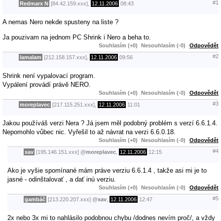
#1
Redmarx N
[84.42.159.xxx],
12.11.2006
08:43
A nemas Nero nekde spusteny na liste ?
Ja pouzivam na jednom PC Shrink i Nero a beha to.
Souhlasím (+0)
Nesouhlasím (-0)
Odpovědět
#2
lamalam
[212.158.157.xxx],
12.11.2006
09:56
Shrink není vypalovací program.
Vypálení provádí právě NERO.
Souhlasím (+0)
Nesouhlasím (-0)
Odpovědět
#3
moreplavec
[217.115.251.xxx],
12.11.2006
11:01
Jakou používáš verzi Nera ? Já jsem měl podobný problém s verzí 6.6.1.4.
Nepomohlo vůbec nic. Vyřešil to až návrat na verzi 6.6.0.18.
Souhlasím (+0)
Nesouhlasím (-0)
Odpovědět
#4
xav
[195.146.151.xxx]
@
moreplavec
,
12.11.2006
12:15
Ako je vyšie spomínané mám práve verziu 6.6.1.4 , takže asi mi je to
jasné - odinštalovať , a dať inú verziu.
Souhlasím (+0)
Nesouhlasím (-0)
Odpovědět
#5
gambáč
[213.220.207.xxx]
@
xav
,
12.11.2006
12:47
2x nebo 3x mi to nahlásilo podobnou chybu /dodnes nevím proč/, a vždy