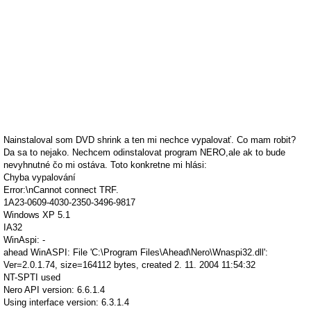
Nainstaloval som DVD shrink a ten mi nechce vypalovať. Co mam robit?
Da sa to nejako. Nechcem odinstalovat program NERO,ale ak to bude
nevyhnutné čo mi ostáva. Toto konkretne mi hlási:
Chyba vypalování
Error:\nCannot connect TRF.
1A23-0609-4030-2350-3496-9817
Windows XP 5.1
IA32
WinAspi: -
ahead WinASPI: File 'C:\Program Files\Ahead\Nero\Wnaspi32.dll':
Ver=2.0.1.74, size=164112 bytes, created 2. 11. 2004 11:54:32
NT-SPTI used
Nero API version: 6.6.1.4
Using interface version: 6.3.1.4