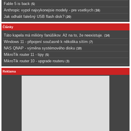
Fable 5 is back
(
5
)
Anthropic vypol najvykonejsie modely - pre vsetkych
(
16
)
Jak odhalit falešný USB flash disk?
(
20
)
Články
Táto kapela má milióny fanúšikov. Až na to, že neexistuje.
(
14
)
Windows 11 - připojení současně k několika sítím
(
7
)
NAS QNAP - výměna systémového disku
(
10
)
MikroTik router 11 - tipy
(
5
)
MikroTik router 10 - upgrade routeru
(
3
)
Reklama