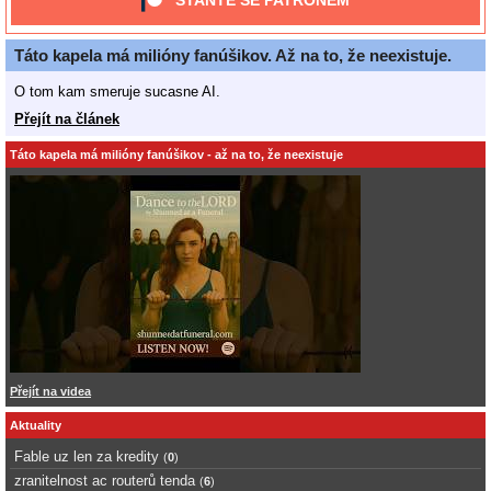
STAŇTE SE PATRONEM
Táto kapela má milióny fanúšikov. Až na to, že neexistuje.
O tom kam smeruje sucasne AI.
Přejít na článek
Táto kapela má milióny fanúšikov - až na to, že neexistuje
Přejít na videa
Aktuality
Fable uz len za kredity
(
0
)
zranitelnost ac routerů tenda
(
6
)