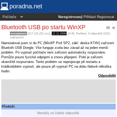
poradna.net
Neregistrovaný
Přihlásit
Registrovat
Bluetooth USB po startu WinXP
moreplavec
[217.115.251.xxx],
12.11.2006
10:45
,
Periferie
, 0 odpovědí (1021
zobrazení)
Nainstaloval jsem si do PC (WinXP Prof SP2, zákl. deska KT4V) zažízení
Bluetoth USB Dongle. Vše funguje zcela bez závad až na jeden menší
problém. Po vypnutí počítače není zařízení automaticky rozpoznáno.
Pomůže pouze fyzické odpojení a znovu připojení. Poté je zařízení
okamžitě rozpoznáno. Tento problém se neprojevuje při restartu a
krádkodobém vypnutí, ale pouze při vypnutí PC na dobu řádově několika
hodin.
Odpovědět
Předmět
Nenašly se žádné odpovědi.