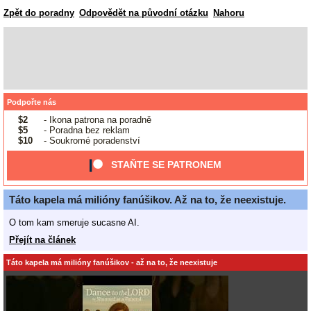
Zpět do poradny
Odpovědět na původní otázku
Nahoru
Podpořte nás
$2
- Ikona patrona na poradně
$5
- Poradna bez reklam
$10
- Soukromé poradenství
STAŇTE SE PATRONEM
Táto kapela má milióny fanúšikov. Až na to, že neexistuje.
O tom kam smeruje sucasne AI.
Přejít na článek
Táto kapela má milióny fanúšikov - až na to, že neexistuje