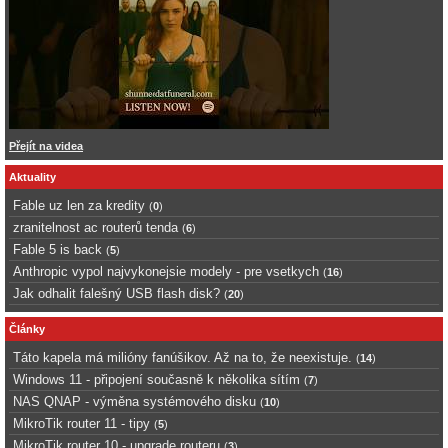
Přejít na videa
Aktuality
Fable uz len za kredity
(
0
)
zranitelnost ac routerů tenda
(
6
)
Fable 5 is back
(
5
)
Anthropic vypol najvykonejsie modely - pre vsetkych
(
16
)
Jak odhalit falešný USB flash disk?
(
20
)
Články
Táto kapela má milióny fanúšikov. Až na to, že neexistuje.
(
14
)
Windows 11 - připojení současně k několika sítím
(
7
)
NAS QNAP - výměna systémového disku
(
10
)
MikroTik router 11 - tipy
(
5
)
MikroTik router 10 - upgrade routeru
(
3
)