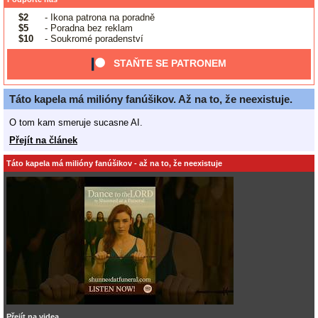
$2
- Ikona patrona na poradně
$5
- Poradna bez reklam
$10
- Soukromé poradenství
STAŇTE SE PATRONEM
Táto kapela má milióny fanúšikov. Až na to, že neexistuje.
O tom kam smeruje sucasne AI.
Přejít na článek
Táto kapela má milióny fanúšikov - až na to, že neexistuje
Přejít na videa