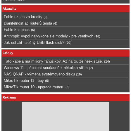
Aktuality
Fable uz len za kredity
(
0
)
zranitelnost ac routerů tenda
(
6
)
Fable 5 is back
(
5
)
Anthropic vypol najvykonejsie modely - pre vsetkych
(
16
)
Jak odhalit falešný USB flash disk?
(
20
)
Články
Táto kapela má milióny fanúšikov. Až na to, že neexistuje.
(
14
)
Windows 11 - připojení současně k několika sítím
(
7
)
NAS QNAP - výměna systémového disku
(
10
)
MikroTik router 11 - tipy
(
5
)
MikroTik router 10 - upgrade routeru
(
3
)
Reklama