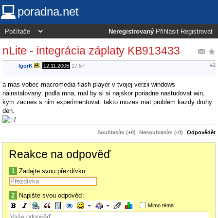
poradna.net
Neregistrovaný
Přihlásit
Registrovat
nLite - integrácia záplaty KB913433
#1
IgorK
,
12.11.2006
17:57
a mas vobec macromedia flash player v tvojej verzii windows
nainstalovany. podla mna, mal by si si najskor poriadne nastudovat win,
kym zacnes s nim experimentovat. takto mozes mat problem kazdy druhy
den.
Souhlasím (+0)
Nesouhlasím (-0)
Odpovědět
Reakce na odpověď
1
Zadajte svou přezdívku:
2
Napište svou odpověď:
Mimo téma