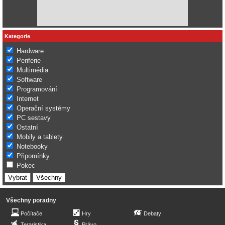
Kategorie
Hardware
Periferie
Multimédia
Software
Programování
Internet
Operační systémy
PC sestavy
Ostatní
Mobily a tablety
Notebooky
Připomínky
Pokec
Všechny poradny
Počítače
Hry
Debaty
Teraristika
Právo