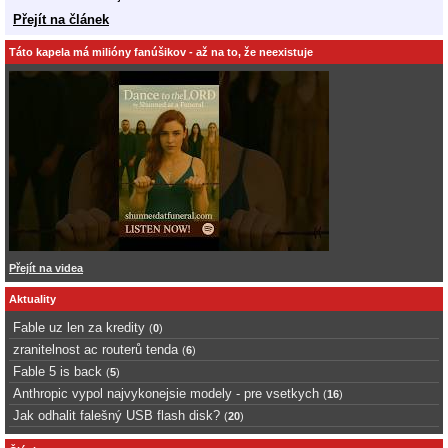
Přejít na článek
Táto kapela má milióny fanúšikov - až na to, že neexistuje
Přejít na videa
Aktuality
Fable uz len za kredity
(
0
)
zranitelnost ac routerů tenda
(
6
)
Fable 5 is back
(
5
)
Anthropic vypol najvykonejsie modely - pre vsetkych
(
16
)
Jak odhalit falešný USB flash disk?
(
20
)