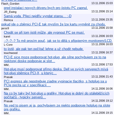
13.11.2006 15:03
Flash_Gordon
pred instalaci novych driveru bych pro jistotu PC zapnul.
13.11.2006 15:14
JR_Ewing
Samá voda. Přeci nejdřív vyndat starou... :-D
13.11.2006 23:35
Remca
pokud jde o zběrnici PCI-E tak myslím že lze kartu vyměnit za chodu.
13.11.2006 15:58
jaros9
Chodit se při tom jistě může, ale vypnout PC se musí.
13.11.2006 16:03
karel
:-?:-?:-? To mě prosím pouč, jak se to dělá s připojeným monitorem/LCD.
13.11.2006 16:03
L-Core
to jistě, ale pak ten počítač lehne a už chodit nebude.
13.11.2006 16:37
touchwood
PCI-E sice moze podporovat hot-plug, ale silne pochybujem ze to na
niektorej doske podporuje aj slot…
13.11.2006 17:53
MM..
Hot-plug musí podporovat přímo deska. Dell ve svých serverech mívá
hot-plug sběrnice PCI-X, u kterýc…
13.11.2006 21:43
Prasak
PCI express ale nepotrebuje ziadne vypinacie tlacitko, s hotplug sa u
PCIe pocita uz v specifikacii.…
14.11.2006 16:06
MM..
Na co by taky byl hot-plug u grafiky. Hot-plug je dobrý do stáleběžících
počítačů - typicky serverů…
14.11.2006 19:12
Prasak
No ved to pisem aj ja, pochybujem ze niekto podporuje hotplug na slote
pre grafiku.
14.11.2006 19:15
MM..