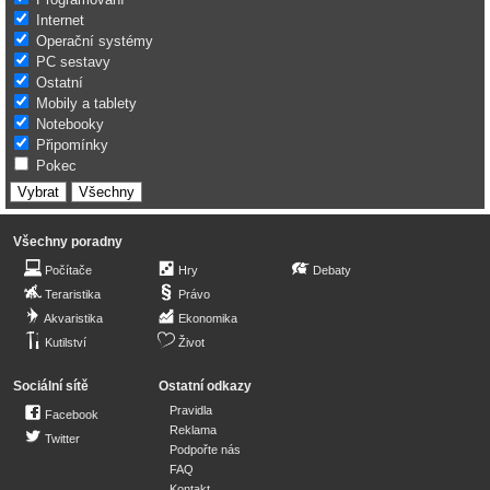
Internet
Operační systémy
PC sestavy
Ostatní
Mobily a tablety
Notebooky
Připomínky
Pokec
Všechny poradny
Počítače
Hry
Debaty
Teraristika
Právo
Akvaristika
Ekonomika
Kutilství
Život
Sociální sítě
Ostatní odkazy
Pravidla
Facebook
Reklama
Twitter
Podpořte nás
FAQ
Kontakt