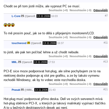
Chodit se při tom jistě může, ale vypnout PC se musí.
Souhlasím (+0)
Nesouhlasím (-0)
Odpovědět
#7
L-Core
@
jaros9
,
13.11.2006
16:03
To mě prosím pouč, jak se to dělá s připojeným monitorem/LCD.
Souhlasím (+0)
Nesouhlasím (-0)
Odpovědět
#11
touchwood
@
jaros9
,
13.11.2006
16:37
to jistě, ale pak ten počítač lehne a už chodit nebude.
Souhlasím (+0)
Nesouhlasím (-0)
Odpovědět
#13
MM..
@
jaros9
,
13.11.2006
17:53
PCI-E sice moze podporovat hot-plug, ale silne pochybujem ze to na
niektorej doske podporuje aj slot pre grafiku, a ze by takuto vymenu
rochodili Windowsy, ak by to vobec este rozchodila doska.
Souhlasím (+0)
Nesouhlasím (-0)
Odpovědět
#21
Prasak
@
MM..
,
13.11.2006
21:43
Hot-plug musí podporovat přímo deska. Dell ve svých serverech mívá
hot-plug sběrnice PCI-X, u kterých je takový malinkatý vypínací tlačítko.
A to u bežných desktopových desek asi není.