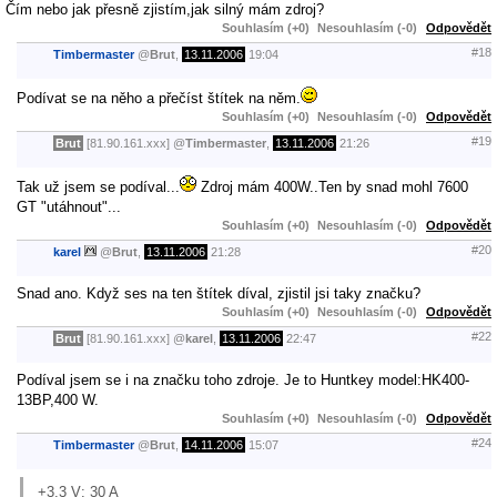
Čím nebo jak přesně zjistím,jak silný mám zdroj?
Souhlasím (+0)
Nesouhlasím (-0)
Odpovědět
#18
Timbermaster
@
Brut
,
13.11.2006
19:04
Podívat se na něho a přečíst štítek na něm.
Souhlasím (+0)
Nesouhlasím (-0)
Odpovědět
#19
Brut
[81.90.161.xxx]
@
Timbermaster
,
13.11.2006
21:26
Tak už jsem se podíval...
Zdroj mám 400W..Ten by snad mohl 7600
GT "utáhnout"...
Souhlasím (+0)
Nesouhlasím (-0)
Odpovědět
#20
karel
@
Brut
,
13.11.2006
21:28
Snad ano. Když ses na ten štítek díval, zjistil jsi taky značku?
Souhlasím (+0)
Nesouhlasím (-0)
Odpovědět
#22
Brut
[81.90.161.xxx]
@
karel
,
13.11.2006
22:47
Podíval jsem se i na značku toho zdroje. Je to Huntkey model:HK400-
13BP,400 W.
Souhlasím (+0)
Nesouhlasím (-0)
Odpovědět
#24
Timbermaster
@
Brut
,
14.11.2006
15:07
+3.3 V: 30 A