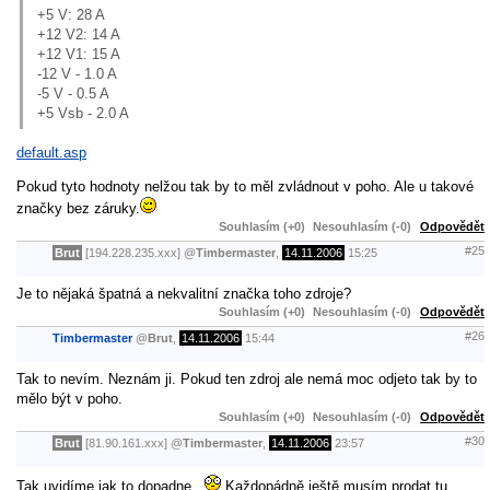
+5 V: 28 A
+12 V2: 14 A
+12 V1: 15 A
-12 V - 1.0 A
-5 V - 0.5 A
+5 Vsb - 2.0 A
default.asp
Pokud tyto hodnoty nelžou tak by to měl zvládnout v poho. Ale u takové
značky bez záruky.
Souhlasím (+0)
Nesouhlasím (-0)
Odpovědět
#25
Brut
[194.228.235.xxx]
@
Timbermaster
,
14.11.2006
15:25
Je to nějaká špatná a nekvalitní značka toho zdroje?
Souhlasím (+0)
Nesouhlasím (-0)
Odpovědět
#26
Timbermaster
@
Brut
,
14.11.2006
15:44
Tak to nevím. Neznám ji. Pokud ten zdroj ale nemá moc odjeto tak by to
mělo být v poho.
Souhlasím (+0)
Nesouhlasím (-0)
Odpovědět
#30
Brut
[81.90.161.xxx]
@
Timbermaster
,
14.11.2006
23:57
Tak uvidíme,jak to dopadne...
Každopádně ještě musím prodat tu