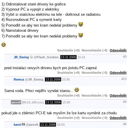
1) Odinstalovat staré drivery ke grafice
2) Vypnout PC a vypojit z elektriky
3) Vybit si statickou elektrinu na tele - dotknout se radiatoru.
4) Rozsroubovat PC a vymenit karty
5) Pomodlit se aby ten kram nedelal problemy
6) Nainstalovat drivery
7) Pomodlit se aby ten kram nedelal problemy
Souhlasím (+0)
Nesouhlasím (-0)
Odpovědět
#3
JR_Ewing
@
Flash_Gordon
,
13.11.2006
15:14
pred instalaci novych driveru bych pro jistotu PC zapnul.
Souhlasím (+0)
Nesouhlasím (-0)
Odpovědět
#23
Remca
@
JR_Ewing
,
13.11.2006
23:35
Samá voda. Přeci nejdřív vyndat starou...
Souhlasím (+0)
Nesouhlasím (-0)
Odpovědět
#4
jaros9
[86.61.169.xxx],
13.11.2006
15:58
pokud jde o zběrnici PCI-E tak myslím že lze kartu vyměnit za chodu.
Souhlasím (+0)
Nesouhlasím (-0)
Odpovědět
#6
karel
@
jaros9
,
13.11.2006
16:03