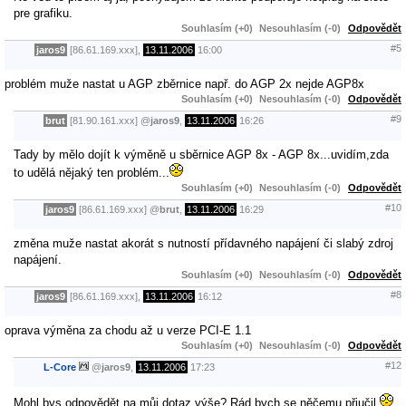
pre grafiku.
Souhlasím (+0)
Nesouhlasím (-0)
Odpovědět
#5
jaros9
[86.61.169.xxx],
13.11.2006
16:00
problém muže nastat u AGP zběrnice např. do AGP 2x nejde AGP8x
Souhlasím (+0)
Nesouhlasím (-0)
Odpovědět
#9
brut
[81.90.161.xxx]
@
jaros9
,
13.11.2006
16:26
Tady by mělo dojít k výměně u sběrnice AGP 8x - AGP 8x...uvidím,zda
to udělá nějaký ten problém...
Souhlasím (+0)
Nesouhlasím (-0)
Odpovědět
#10
jaros9
[86.61.169.xxx]
@
brut
,
13.11.2006
16:29
změna muže nastat akorát s nutností přídavného napájení či slabý zdroj
napájení.
Souhlasím (+0)
Nesouhlasím (-0)
Odpovědět
#8
jaros9
[86.61.169.xxx],
13.11.2006
16:12
oprava výměna za chodu až u verze PCI-E 1.1
Souhlasím (+0)
Nesouhlasím (-0)
Odpovědět
#12
L-Core
@
jaros9
,
13.11.2006
17:23
Mohl bys odpovědět na můj dotaz výše? Rád bych se něčemu přiučil