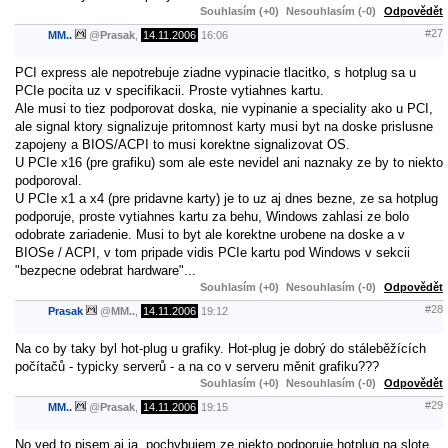
Souhlasím (+0)
Nesouhlasím (-0)
Odpovědět
#27
MM..
@
Prasak
,
14.11.2006
16:06
PCI express ale nepotrebuje ziadne vypinacie tlacitko, s hotplug sa u
PCIe pocita uz v specifikacii. Proste vytiahnes kartu.
Ale musi to tiez podporovat doska, nie vypinanie a speciality ako u PCI,
ale signal ktory signalizuje pritomnost karty musi byt na doske prislusne
zapojeny a BIOS/ACPI to musi korektne signalizovat OS.
U PCIe x16 (pre grafiku) som ale este nevidel ani naznaky ze by to niekto
podporoval.
U PCIe x1 a x4 (pre pridavne karty) je to uz aj dnes bezne, ze sa hotplug
podporuje, proste vytiahnes kartu za behu, Windows zahlasi ze bolo
odobrate zariadenie. Musi to byt ale korektne urobene na doske a v
BIOSe / ACPI, v tom pripade vidis PCIe kartu pod Windows v sekcii
"bezpecne odebrat hardware"...
Souhlasím (+0)
Nesouhlasím (-0)
Odpovědět
#28
Prasak
@
MM..
,
14.11.2006
19:12
Na co by taky byl hot-plug u grafiky. Hot-plug je dobrý do stáleběžících
počítačů - typicky serverů - a na co v serveru měnit grafiku???
Souhlasím (+0)
Nesouhlasím (-0)
Odpovědět
#29
MM..
@
Prasak
,
14.11.2006
19:15
No ved to pisem aj ja, pochybujem ze niekto podporuje hotplug na slote