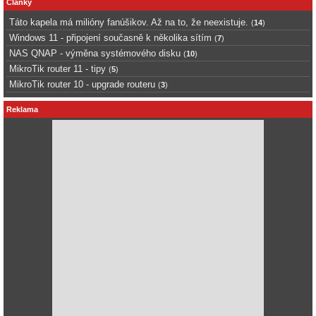
Články
Táto kapela má milióny fanúšikov. Až na to, že neexistuje.
(
14
)
Windows 11 - připojení současně k několika sítím
(
7
)
NAS QNAP - výměna systémového disku
(
10
)
MikroTik router 11 - tipy
(
5
)
MikroTik router 10 - upgrade routeru
(
3
)
Reklama