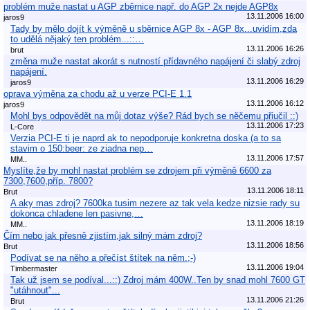
problém muže nastat u AGP zběrnice např. do AGP 2x nejde AGP8x
13.11.2006 16:00
jaros9
Tady by mělo dojít k výměně u sběrnice AGP 8x - AGP 8x...uvidím,zda
to udělá nějaký ten problém...::…
13.11.2006 16:26
brut
změna muže nastat akorát s nutností přídavného napájení či slabý zdroj
napájení.
13.11.2006 16:29
jaros9
oprava výměna za chodu až u verze PCI-E 1.1
13.11.2006 16:12
jaros9
Mohl bys odpovědět na můj dotaz výše? Rád bych se něčemu přiučil ::)
13.11.2006 17:23
L-Core
Verzia PCI-E ti je naprd ak to nepodporuje konkretna doska (a to sa
stavim o 150:beer: ze ziadna nep…
13.11.2006 17:57
MM..
Myslíte,že by mohl nastat problém se zdrojem při výměně 6600 za
7300,7600,příp. 7800?
13.11.2006 18:11
Brut
A aky mas zdroj? 7600ka tusim nezere az tak vela kedze nizsie rady su
dokonca chladene len pasivne,…
13.11.2006 18:19
MM..
Čím nebo jak přesně zjistím,jak silný mám zdroj?
13.11.2006 18:56
Brut
Podívat se na něho a přečíst štítek na něm.;-)
13.11.2006 19:04
Timbermaster
Tak už jsem se podíval...::) Zdroj mám 400W..Ten by snad mohl 7600 GT
"utáhnout"...
13.11.2006 21:26
Brut