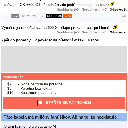
stávající GK 6600 GT...škoda že zde ještě nefunguje ten bazar
Souhlasím (+0)
Nesouhlasím (-0)
Odpovědět
#31
Brut
[194.228.235.xxx],
16.11.2006
07:39
Výměnu jsem udělal,karta 7600 GT šlape prozatím bez problémů...
Souhlasím (+0)
Nesouhlasím (-0)
Odpovědět
Zpět do poradny
Odpovědět na původní otázku
Nahoru
Podpořte nás
$2
- Ikona patrona na poradně
$5
- Poradna bez reklam
$10
- Soukromé poradenství
STAŇTE SE PATRONEM
Táto kapela má milióny fanúšikov. Až na to, že neexistuje.
O tom kam smeruje sucasne AI.