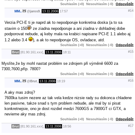
Souhlasím (+0)
Nesouhlasím (-0)
Odpovědět
#14
MM..
@
jaros9
,
13.11.2006
17:57
Verzia PCI-E ti je naprd ak to nepodporuje konkretna doska (a to sa
stavim o 150
ze ziadna nepodporuje a ani ziadna v dohladnej dobe
podporovat nebude, aj keby mala na krabici napisane PCI-E 1.1 alebo aj
1.2 alebo 3.4
), a ak to nepodporuje OS, ovladace, atd.
Souhlasím (+0)
Nesouhlasím (-0)
Odpovědět
#15
Brut
[81.90.161.xxx],
13.11.2006
18:11
Myslíte,že by mohl nastat problém se zdrojem při výměně 6600 za
7300,7600,příp. 7800?
Souhlasím (+0)
Nesouhlasím (-0)
Odpovědět
#16
MM..
@
Brut
,
13.11.2006
18:19
A aky mas zdroj?
7600ka tusim nezere az tak vela kedze nizsie rady su dokonca chladene
len pasivne, takze snad s tym problem nebude, ale mal by si pisat
konkretnejsie, ono je dost rozdiel medzi 7600GS a 7900GT ci GTX, a
nevieme aky mas zdroj.
Souhlasím (+0)
Nesouhlasím (-0)
Odpovědět
#17
Brut
[81.90.161.xxx],
13.11.2006
18:56