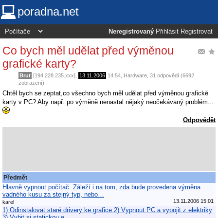
poradna.net
Neregistrovaný
Přihlásit
Registrovat
Co bych měl udělat před výměnou
grafické karty?
Brut
[194.228.235.xxx],
13.11.2006
14:54
,
Hardware
, 31 odpovědí (6692
zobrazení)
Chtěl bych se zeptat,co všechno bych měl udělat před výměnou grafické
karty v PC? Aby např. po výměně nenastal nějaký neočekávaný problém...
Odpovědět
Předmět
Hlavně vypnout počítač. Záleží i na tom, zda bude provedena výměna
vadného kusu za stejný typ, nebo…
13.11.2006 15:01
karel
1) Odinstalovat staré drivery ke grafice 2) Vypnout PC a vypojit z elektriky
3) Vybit si statickou e…