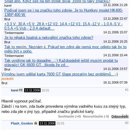
Snad ano. Když ses na ten štítek díval, zjistil jsi taky značku?
13.11.2006 21:28
karel
Podíval jsem se i na značku toho zdroje. Je to Huntkey model:HK400-
13BP,400 W.
13.11.2006 22:47
Brut
+3.3 V: 30 A +5 V: 28 A +12 V2: 14 A +12 V1: 15 A -12 V - 1.0 A -5 V -
0.5 A +5 Vsb - 2.0 A default…
14.11.2006 15:07
Timbermaster
Je to nějaká špatná a nekvalitní značka toho zdroje?
14.11.2006 15:25
Brut
Tak to nevím. Neznám ji. Pokud ten zdroj ale nemá moc odjeto tak by to
mělo být v poho.
14.11.2006 15:44
Timbermaster
Tak uvidíme,jak to dopadne...::) Každopádně ještě musím prodat tu
stávající GK 6600 GT...škoda že zd…
14.11.2006 23:57
Brut
Výměnu jsem udělal,karta 7600 GT šlape prozatím bez problémů...;-)
poslední
16.11.2006 07:39
Brut
#1
karel
,
13.11.2006
15:01
Hlavně vypnout počítač.
Záleží i na tom, zda bude provedena výměna vadného kusu za stejný typ,
nebo zda jde o jiný typ, případně značku grafické karty.
Souhlasím (+0)
Nesouhlasím (-0)
Odpovědět
#2
Flash_Gordon
,
13.11.2006
15:03