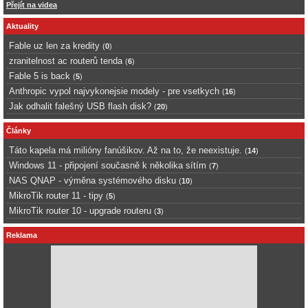
Přejít na videa
Aktuality
Fable uz len za kredity
(
0
)
zranitelnost ac routerů tenda
(
6
)
Fable 5 is back
(
5
)
Anthropic vypol najvykonejsie modely - pre vsetkych
(
16
)
Jak odhalit falešný USB flash disk?
(
20
)
Články
Táto kapela má milióny fanúšikov. Až na to, že neexistuje.
(
14
)
Windows 11 - připojení současně k několika sítím
(
7
)
NAS QNAP - výměna systémového disku
(
10
)
MikroTik router 11 - tipy
(
5
)
MikroTik router 10 - upgrade routeru
(
3
)
Reklama