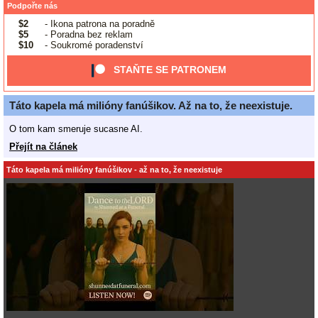
Podpořte nás
$2
- Ikona patrona na poradně
$5
- Poradna bez reklam
$10
- Soukromé poradenství
STAŇTE SE PATRONEM
Táto kapela má milióny fanúšikov. Až na to, že neexistuje.
O tom kam smeruje sucasne AI.
Přejít na článek
Táto kapela má milióny fanúšikov - až na to, že neexistuje