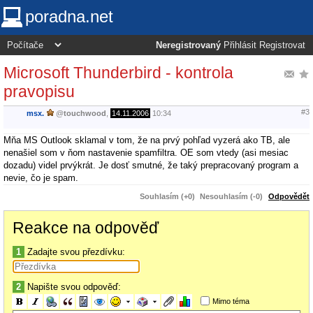
poradna.net
Neregistrovaný
Přihlásit
Registrovat
Microsoft Thunderbird - kontrola
pravopisu
#3
msx.
@
touchwood
,
14.11.2006
10:34
Mňa MS Outlook sklamal v tom, že na prvý pohľad vyzerá ako TB, ale
nenašiel som v ňom nastavenie spamfiltra. OE som vtedy (asi mesiac
dozadu) videl prvýkrát. Je dosť smutné, že taký prepracovaný program a
nevie, čo je spam.
Souhlasím (+0)
Nesouhlasím (-0)
Odpovědět
Reakce na odpověď
1
Zadajte svou přezdívku:
2
Napište svou odpověď:
Mimo téma