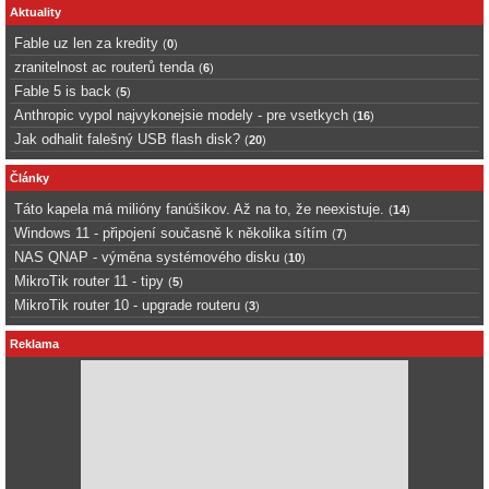
Aktuality
Fable uz len za kredity
(
0
)
zranitelnost ac routerů tenda
(
6
)
Fable 5 is back
(
5
)
Anthropic vypol najvykonejsie modely - pre vsetkych
(
16
)
Jak odhalit falešný USB flash disk?
(
20
)
Články
Táto kapela má milióny fanúšikov. Až na to, že neexistuje.
(
14
)
Windows 11 - připojení současně k několika sítím
(
7
)
NAS QNAP - výměna systémového disku
(
10
)
MikroTik router 11 - tipy
(
5
)
MikroTik router 10 - upgrade routeru
(
3
)
Reklama