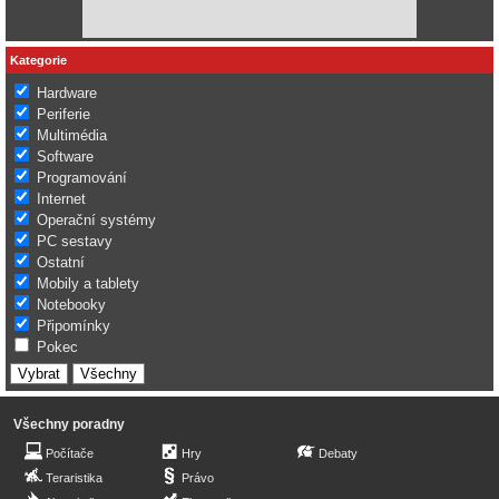
Kategorie
Hardware
Periferie
Multimédia
Software
Programování
Internet
Operační systémy
PC sestavy
Ostatní
Mobily a tablety
Notebooky
Připomínky
Pokec
Všechny poradny
Počítače
Hry
Debaty
Teraristika
Právo