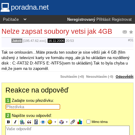
poradna.net
Neregistrovaný
Přihlásit
Registrovat
Nelze zapsat soubory vetsi jak 4GB
#31
Jakob
[195.47.62.xxx],
16.11.2006
20:53
Tak se omlouvám...Máte pravdu ten soubor je sise větší jak 4 GB (film
uložený z televizní karty ve formátu mpg.,ale já ho ukládám na rozdělený
disk : C:-FAT32 D:-NTFS E:-NTFS(sem to ukládám).Tak to byla chyba u
mě,že jsem na to zapoměl.
Souhlasím (+0)
Nesouhlasím (-0)
Odpovědět
Reakce na odpověď
1
Zadajte svou přezdívku:
2
Napište svou odpověď:
Mimo téma