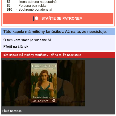
$2
- Ikona patrona na poradně
$5
- Poradna bez reklam
$10
- Soukromé poradenství
STAŇTE SE PATRONEM
Táto kapela má milióny fanúšikov. Až na to, že neexistuje.
O tom kam smeruje sucasne AI.
Přejít na článek
Táto kapela má milióny fanúšikov - až na to, že neexistuje
Přejít na videa