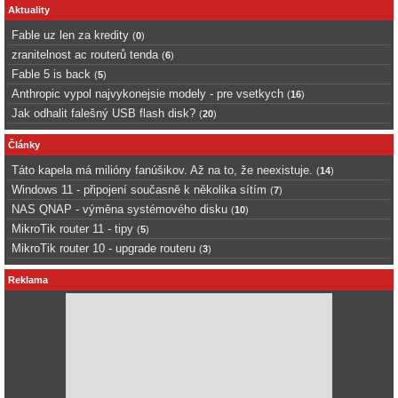
Aktuality
Fable uz len za kredity
(
0
)
zranitelnost ac routerů tenda
(
6
)
Fable 5 is back
(
5
)
Anthropic vypol najvykonejsie modely - pre vsetkych
(
16
)
Jak odhalit falešný USB flash disk?
(
20
)
Články
Táto kapela má milióny fanúšikov. Až na to, že neexistuje.
(
14
)
Windows 11 - připojení současně k několika sítím
(
7
)
NAS QNAP - výměna systémového disku
(
10
)
MikroTik router 11 - tipy
(
5
)
MikroTik router 10 - upgrade routeru
(
3
)
Reklama