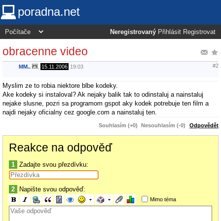
poradna.net
Neregistrovaný
Přihlásit
Registrovat
obracenne video
#2
MM..
,
15.11.2006
19:03
Myslim ze to robia niektore blbe kodeky.
Ake kodeky si instaloval? Ak nejaky balik tak to odinstaluj a nainstaluj
nejake slusne, pozri sa programom gspot aky kodek potrebuje ten film a
najdi nejaky oficialny cez google.com a nainstaluj ten.
Souhlasím (+0)
Nesouhlasím (-0)
Odpovědět
Reakce na odpověď
1
Zadajte svou přezdívku:
2
Napište svou odpověď:
Mimo téma