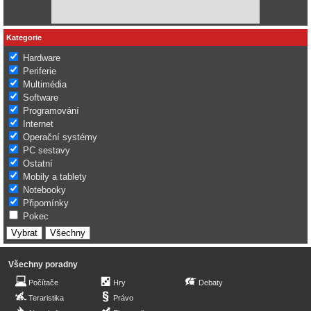
Kategorie
Hardware
Periferie
Multimédia
Software
Programování
Internet
Operační systémy
PC sestavy
Ostatní
Mobily a tablety
Notebooky
Připomínky
Pokec
Všechny poradny
Počítače
Hry
Debaty
Teraristika
Právo