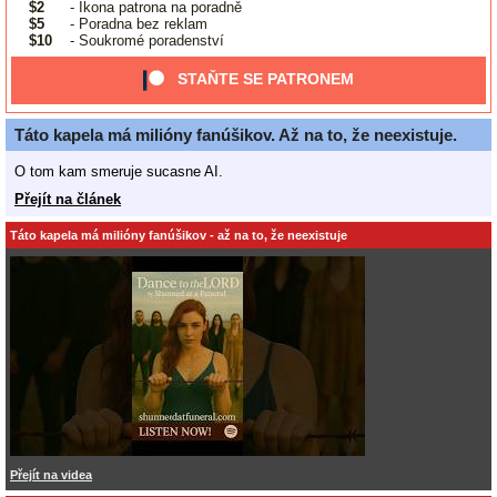
$2
- Ikona patrona na poradně
$5
- Poradna bez reklam
$10
- Soukromé poradenství
STAŇTE SE PATRONEM
Táto kapela má milióny fanúšikov. Až na to, že neexistuje.
O tom kam smeruje sucasne AI.
Přejít na článek
Táto kapela má milióny fanúšikov - až na to, že neexistuje
Přejít na videa