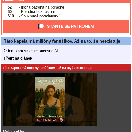
$2
- Ikona patrona na poradně
$5
- Poradna bez reklam
$10
- Soukromé poradenství
STAŇTE SE PATRONEM
Táto kapela má milióny fanúšikov. Až na to, že neexistuje.
O tom kam smeruje sucasne AI.
Přejít na článek
Táto kapela má milióny fanúšikov - až na to, že neexistuje
Přejít na videa