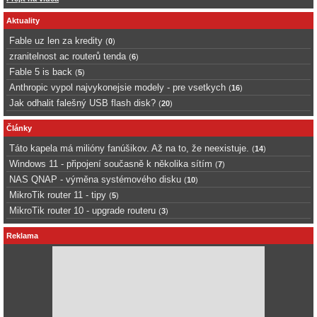
Aktuality
Fable uz len za kredity
(
0
)
zranitelnost ac routerů tenda
(
6
)
Fable 5 is back
(
5
)
Anthropic vypol najvykonejsie modely - pre vsetkych
(
16
)
Jak odhalit falešný USB flash disk?
(
20
)
Články
Táto kapela má milióny fanúšikov. Až na to, že neexistuje.
(
14
)
Windows 11 - připojení současně k několika sítím
(
7
)
NAS QNAP - výměna systémového disku
(
10
)
MikroTik router 11 - tipy
(
5
)
MikroTik router 10 - upgrade routeru
(
3
)
Reklama