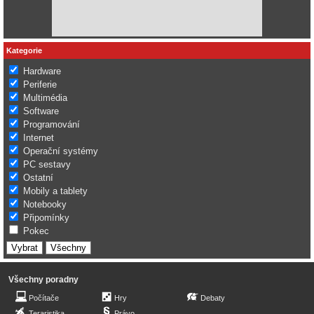
Kategorie
Hardware
Periferie
Multimédia
Software
Programování
Internet
Operační systémy
PC sestavy
Ostatní
Mobily a tablety
Notebooky
Připomínky
Pokec
Všechny poradny
Počítače
Hry
Debaty
Teraristika
Právo