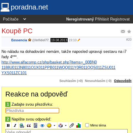
poradna.net
Neregistrovaný
Přihlásit
Registrovat
Koupě PC
#20
Eessencia
@
Infidel77
,
19.08.2013
19:10
No náladu na dohadování nemám, takže naposled upravuji sestavu na i7
řady 4***.
http://www.alfacomp.cz/php/basket.php?items=_00BN0
1188U0113N8011O1X011PPB011WQQ011Y0R011QQS011ZSU011
YXS011ZC101
Souhlasím (+0)
Nesouhlasím (-0)
Odpovědět
Reakce na odpověď
1
Zadajte svou přezdívku:
2
Napište svou odpověď:
Mimo téma