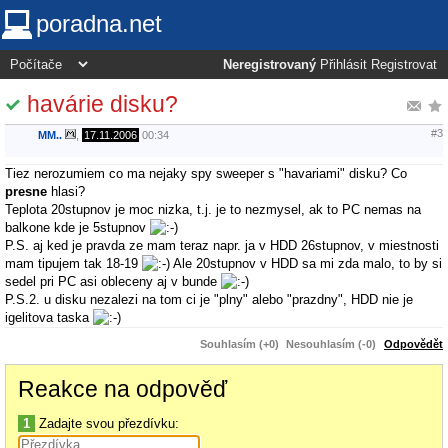
poradna.net
Neregistrovaný
Přihlásit
Registrovat
havárie disku?
#3
MM..
,
17.11.2006
00:34
Tiez nerozumiem co ma nejaky spy sweeper s "havariami" disku? Co
presne
hlasi?
Teplota 20stupnov je moc nizka, t.j. je to nezmysel, ak to PC nemas na
balkone kde je 5stupnov
P.S. aj ked je pravda ze mam teraz napr. ja v HDD 26stupnov, v miestnosti
mam tipujem tak 18-19
Ale 20stupnov v HDD sa mi zda malo, to by si
sedel pri PC asi obleceny aj v bunde
P.S.2. u disku nezalezi na tom ci je "plny" alebo "prazdny", HDD nie je
igelitova taska
Souhlasím (+0)
Nesouhlasím (-0)
Odpovědět
Reakce na odpověď
1
Zadajte svou přezdívku: