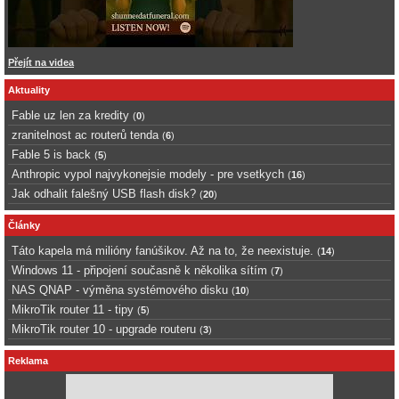
Přejít na videa
Aktuality
Fable uz len za kredity
(
0
)
zranitelnost ac routerů tenda
(
6
)
Fable 5 is back
(
5
)
Anthropic vypol najvykonejsie modely - pre vsetkych
(
16
)
Jak odhalit falešný USB flash disk?
(
20
)
Články
Táto kapela má milióny fanúšikov. Až na to, že neexistuje.
(
14
)
Windows 11 - připojení současně k několika sítím
(
7
)
NAS QNAP - výměna systémového disku
(
10
)
MikroTik router 11 - tipy
(
5
)
MikroTik router 10 - upgrade routeru
(
3
)
Reklama