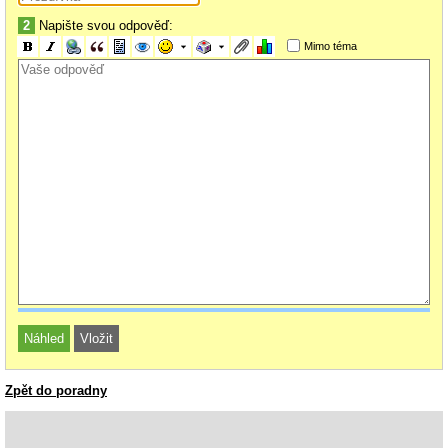
2
Napište svou odpověď:
Mimo téma
Zpět do poradny