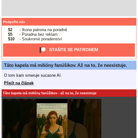
Podpořte nás
$2
- Ikona patrona na poradně
$5
- Poradna bez reklam
$10
- Soukromé poradenství
STAŇTE SE PATRONEM
Táto kapela má milióny fanúšikov. Až na to, že neexistuje.
O tom kam smeruje sucasne AI.
Přejít na článek
Táto kapela má milióny fanúšikov - až na to, že neexistuje