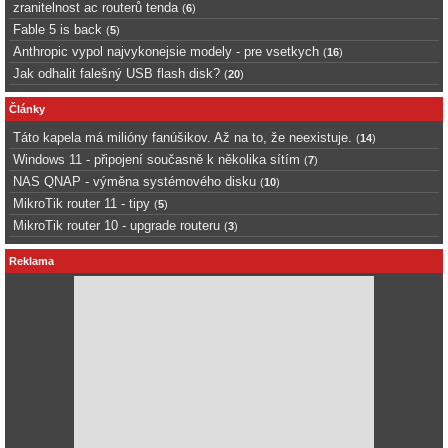
zranitelnost ac routerů tenda
(
6
)
Fable 5 is back
(
5
)
Anthropic vypol najvykonejsie modely - pre vsetkych
(
16
)
Jak odhalit falešný USB flash disk?
(
20
)
Články
Táto kapela má milióny fanúšikov. Až na to, že neexistuje.
(
14
)
Windows 11 - připojení současně k několika sítím
(
7
)
NAS QNAP - výměna systémového disku
(
10
)
MikroTik router 11 - tipy
(
5
)
MikroTik router 10 - upgrade routeru
(
3
)
Reklama