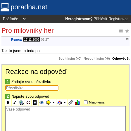
poradna.net
Neregistrovaný
Přihlásit
Registrovat
Pro milovníky her
#1
Remca
,
17.11.2006
01:27
Tak to jsem to teda pos---
Souhlasím (+0)
Nesouhlasím (-0)
Odpovědět
Reakce na odpověď
1
Zadajte svou přezdívku:
2
Napište svou odpověď:
Mimo téma