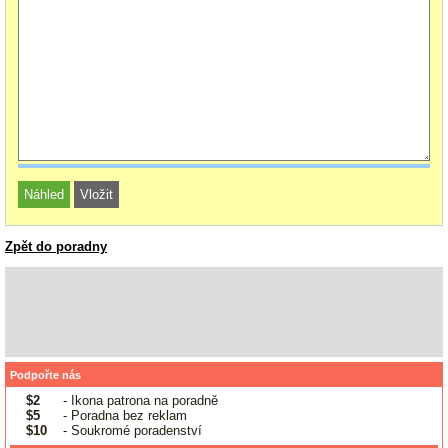
Zpět do poradny
Podpořte nás
$2
- Ikona patrona na poradně
$5
- Poradna bez reklam
$10
- Soukromé poradenství