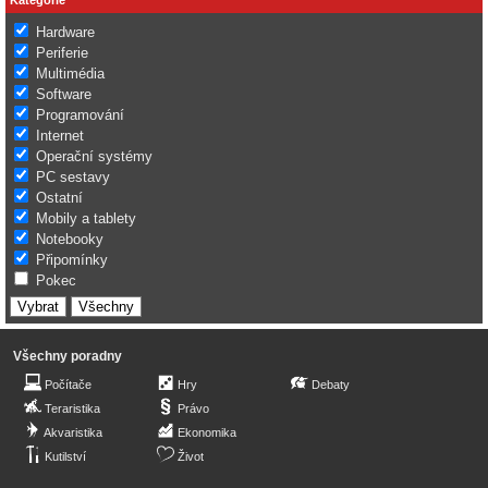
Hardware
Periferie
Multimédia
Software
Programování
Internet
Operační systémy
PC sestavy
Ostatní
Mobily a tablety
Notebooky
Připomínky
Pokec
Všechny poradny
Počítače
Hry
Debaty
Teraristika
Právo
Akvaristika
Ekonomika
Kutilství
Život