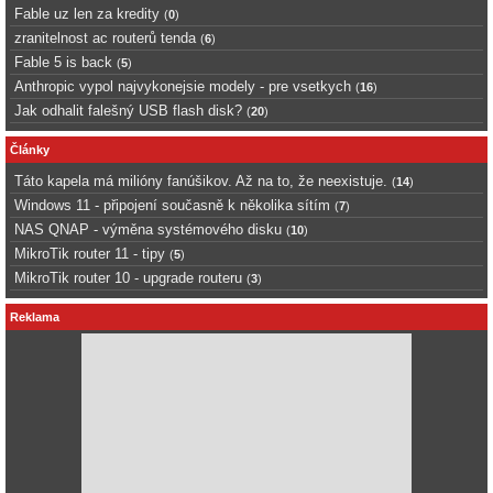
Fable uz len za kredity
(
0
)
zranitelnost ac routerů tenda
(
6
)
Fable 5 is back
(
5
)
Anthropic vypol najvykonejsie modely - pre vsetkych
(
16
)
Jak odhalit falešný USB flash disk?
(
20
)
Články
Táto kapela má milióny fanúšikov. Až na to, že neexistuje.
(
14
)
Windows 11 - připojení současně k několika sítím
(
7
)
NAS QNAP - výměna systémového disku
(
10
)
MikroTik router 11 - tipy
(
5
)
MikroTik router 10 - upgrade routeru
(
3
)
Reklama