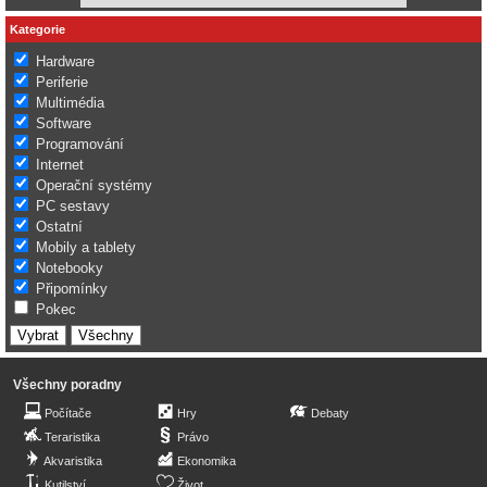
Kategorie
Hardware
Periferie
Multimédia
Software
Programování
Internet
Operační systémy
PC sestavy
Ostatní
Mobily a tablety
Notebooky
Připomínky
Pokec
Všechny poradny
Počítače
Hry
Debaty
Teraristika
Právo
Akvaristika
Ekonomika
Kutilství
Život