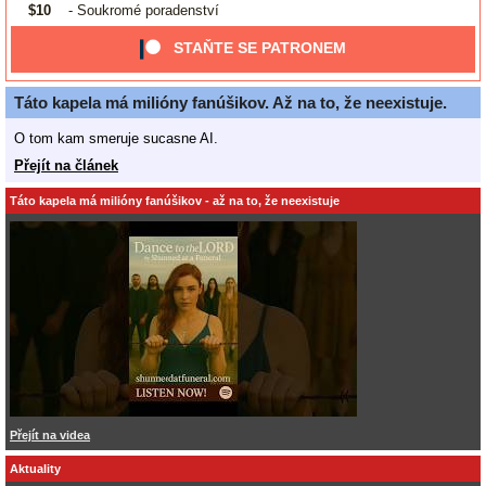
$10
- Soukromé poradenství
STAŇTE SE PATRONEM
Táto kapela má milióny fanúšikov. Až na to, že neexistuje.
O tom kam smeruje sucasne AI.
Přejít na článek
Táto kapela má milióny fanúšikov - až na to, že neexistuje
Přejít na videa
Aktuality