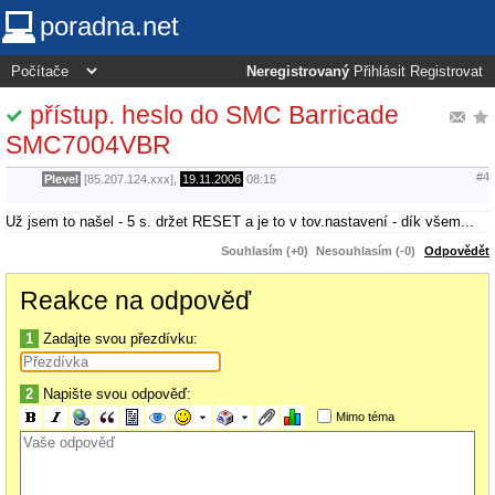
poradna.net
Neregistrovaný
Přihlásit
Registrovat
přístup. heslo do SMC Barricade
SMC7004VBR
#4
Plevel
[85.207.124.xxx],
19.11.2006
08:15
Už jsem to našel - 5 s. držet RESET a je to v tov.nastavení - dík všem...
Souhlasím (+0)
Nesouhlasím (-0)
Odpovědět
Reakce na odpověď
1
Zadajte svou přezdívku:
2
Napište svou odpověď:
Mimo téma