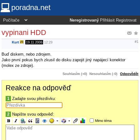
poradna.net
Neregistrovaný
Přihlásit
Registrovat
vypinani HDD
#1
Kurt
,
19.11.2006
12:29
Buď diskem, nebo zdrojem.
Jako první pokus bych zkusil do disku zapojit jiný napájecí konektor
(molex ze zdroje).
Souhlasím (+0)
Nesouhlasím (-0)
Odpovědět
Reakce na odpověď
1
Zadajte svou přezdívku:
2
Napište svou odpověď:
Mimo téma