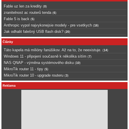
Fable uz len za kredity
(
0
)
zranitelnost ac routerů tenda
(
6
)
Fable 5 is back
(
5
)
Anthropic vypol najvykonejsie modely - pre vsetkych
(
16
)
Jak odhalit falešný USB flash disk?
(
20
)
Články
Táto kapela má milióny fanúšikov. Až na to, že neexistuje.
(
14
)
Windows 11 - připojení současně k několika sítím
(
7
)
NAS QNAP - výměna systémového disku
(
10
)
MikroTik router 11 - tipy
(
5
)
MikroTik router 10 - upgrade routeru
(
3
)
Reklama