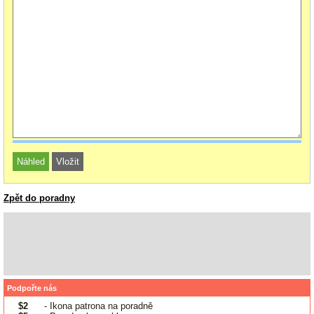
Zpět do poradny
Podpořte nás
$2
- Ikona patrona na poradně