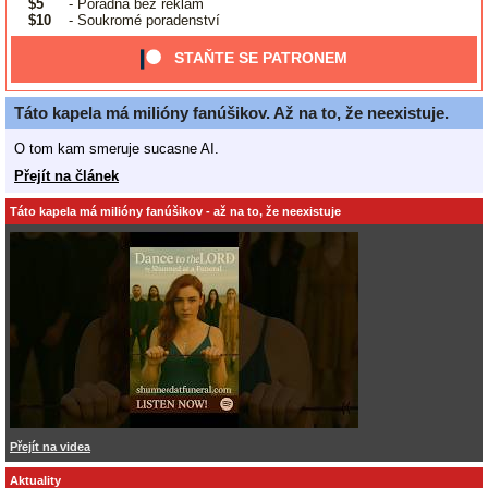
$5
- Poradna bez reklam
$10
- Soukromé poradenství
STAŇTE SE PATRONEM
Táto kapela má milióny fanúšikov. Až na to, že neexistuje.
O tom kam smeruje sucasne AI.
Přejít na článek
Táto kapela má milióny fanúšikov - až na to, že neexistuje
Přejít na videa
Aktuality