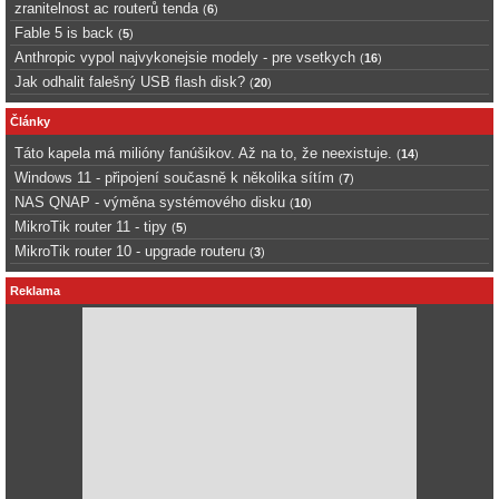
zranitelnost ac routerů tenda
(
6
)
Fable 5 is back
(
5
)
Anthropic vypol najvykonejsie modely - pre vsetkych
(
16
)
Jak odhalit falešný USB flash disk?
(
20
)
Články
Táto kapela má milióny fanúšikov. Až na to, že neexistuje.
(
14
)
Windows 11 - připojení současně k několika sítím
(
7
)
NAS QNAP - výměna systémového disku
(
10
)
MikroTik router 11 - tipy
(
5
)
MikroTik router 10 - upgrade routeru
(
3
)
Reklama