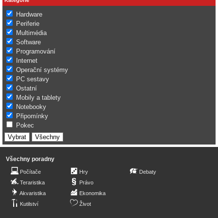
Hardware
Periferie
Multimédia
Software
Programování
Internet
Operační systémy
PC sestavy
Ostatní
Mobily a tablety
Notebooky
Připomínky
Pokec
Všechny poradny
Počítače
Hry
Debaty
Teraristika
Právo
Akvaristika
Ekonomika
Kutilství
Život