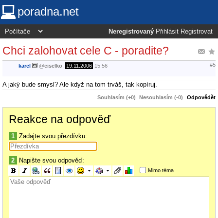
poradna.net
Neregistrovaný
Přihlásit
Registrovat
Chci zalohovat cele C - poradite?
#5
karel
@
ciselko
,
19.11.2006
15:56
A jaký bude smysl? Ale když na tom trváš, tak kopíruj.
Souhlasím (+0)
Nesouhlasím (-0)
Odpovědět
Reakce na odpověď
1
Zadajte svou přezdívku:
2
Napište svou odpověď:
Mimo téma