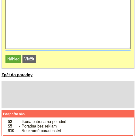
Zpět do poradny
Podpořte nás
$2
- Ikona patrona na poradně
$5
- Poradna bez reklam
$10
- Soukromé poradenství