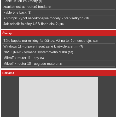
Fable uz len za kredity
(
0
)
zranitelnost ac routerů tenda
(
6
)
Fable 5 is back
(
5
)
Anthropic vypol najvykonejsie modely - pre vsetkych
(
16
)
Jak odhalit falešný USB flash disk?
(
20
)
Články
Táto kapela má milióny fanúšikov. Až na to, že neexistuje.
(
14
)
Windows 11 - připojení současně k několika sítím
(
7
)
NAS QNAP - výměna systémového disku
(
10
)
MikroTik router 11 - tipy
(
5
)
MikroTik router 10 - upgrade routeru
(
3
)
Reklama