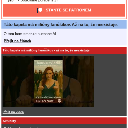
$10
- Soukromé poradenství
STAŇTE SE PATRONEM
Táto kapela má milióny fanúšikov. Až na to, že neexistuje.
O tom kam smeruje sucasne AI.
Přejít na článek
Táto kapela má milióny fanúšikov - až na to, že neexistuje
Přejít na videa
Aktuality