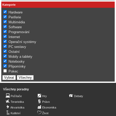
Kategorie
Hardware
Periferie
Multimédia
Software
Programování
Internet
Operační systémy
PC sestavy
Ostatní
Mobily a tablety
Notebooky
Připomínky
Pokec
Všechny poradny
Počítače
Hry
Debaty
Teraristika
Právo
Akvaristika
Ekonomika
Kutilství
Život