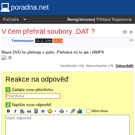
poradna.net
Neregistrovaný
Přihlásit
Registrovat
V čem přehrát soubory .DAT ?
#2
Timbermaster
,
20.11.2006
19:19
Blaze DVD ho přehraje v poho. Přehrává mi to ale i WMP9
Souhlasím (+0)
Nesouhlasím (-0)
Odpovědět
Reakce na odpověď
1
Zadajte svou přezdívku:
2
Napište svou odpověď:
Mimo téma