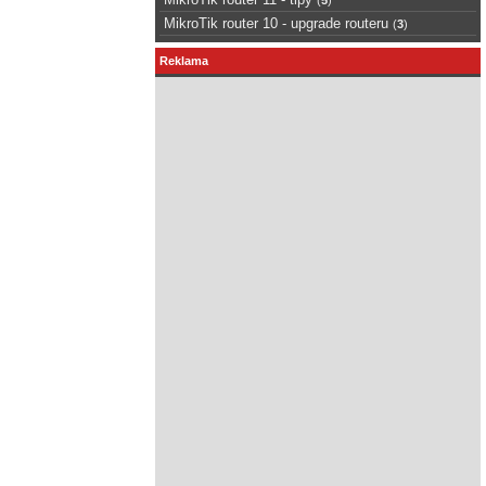
MikroTik router 10 - upgrade routeru
(
3
)
Reklama