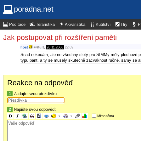
poradna.net
Počítače
Teraristika
Akvaristika
Kutilství
Hry
P
Jak postupovat při rozšíření paměti
host
@
Kurt
,
20.11.2006
22:09
Snad nekecám, ale ne všechny sloty pro SIMMy měly plechové pac
typu pant, a ty se musely skutečně zacvaknout ručně, samy se an
Reakce na odpověď
1
Zadajte svou přezdívku:
2
Napište svou odpověď:
Mimo téma