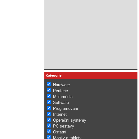
Kategorie
Hardware
Periferie
Multimédia
Software
Programování
Internet
Operační systémy
PC sestavy
Ostatní
Mobily a tablety