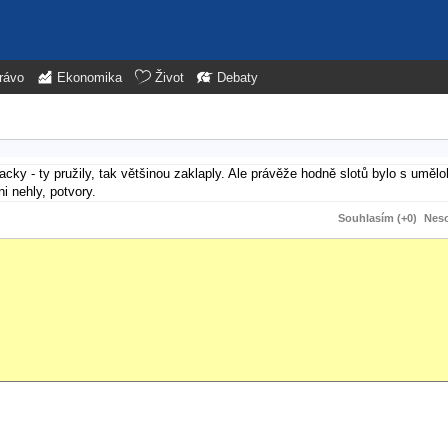
rávo
Ekonomika
Život
Debaty
ky - ty pružily, tak většinou zaklaply. Ale právěže hodně slotů bylo s umě
i nehly, potvory.
Souhlasím (+0)
Neso