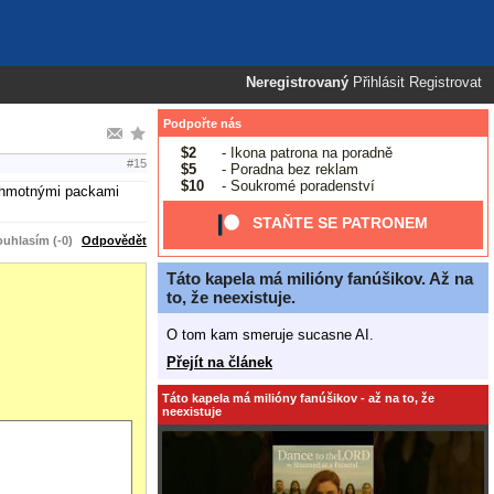
Neregistrovaný
Přihlásit
Registrovat
Podpořte nás
$2
- Ikona patrona na poradně
#15
$5
- Poradna bez reklam
$10
- Soukromé poradenství
lohmotnými packami
STAŇTE SE PATRONEM
uhlasím (-0)
Odpovědět
Táto kapela má milióny fanúšikov. Až na
to, že neexistuje.
O tom kam smeruje sucasne AI.
Přejít na článek
Táto kapela má milióny fanúšikov - až na to, že
neexistuje