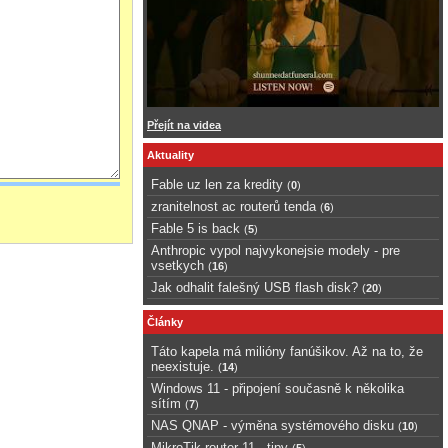
Přejít na videa
Aktuality
Fable uz len za kredity
(
0
)
zranitelnost ac routerů tenda
(
6
)
Fable 5 is back
(
5
)
Anthropic vypol najvykonejsie modely - pre
vsetkych
(
16
)
Jak odhalit falešný USB flash disk?
(
20
)
Články
Táto kapela má milióny fanúšikov. Až na to, že
neexistuje.
(
14
)
Windows 11 - připojení současně k několika
sítím
(
7
)
NAS QNAP - výměna systémového disku
(
10
)
MikroTik router 11 - tipy
(
5
)