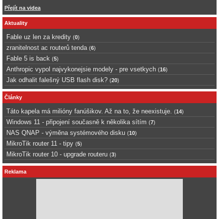
Přejít na videa
Aktuality
Fable uz len za kredity
(
0
)
zranitelnost ac routerů tenda
(
6
)
Fable 5 is back
(
5
)
Anthropic vypol najvykonejsie modely - pre vsetkych
(
16
)
Jak odhalit falešný USB flash disk?
(
20
)
Články
Táto kapela má milióny fanúšikov. Až na to, že neexistuje.
(
14
)
Windows 11 - připojení současně k několika sítím
(
7
)
NAS QNAP - výměna systémového disku
(
10
)
MikroTik router 11 - tipy
(
5
)
MikroTik router 10 - upgrade routeru
(
3
)
Reklama