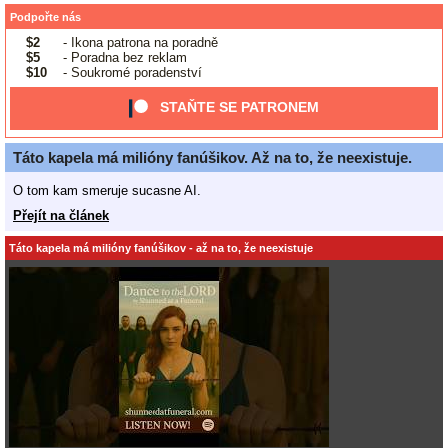
Podpořte nás
$2
- Ikona patrona na poradně
$5
- Poradna bez reklam
$10
- Soukromé poradenství
STAŇTE SE PATRONEM
Táto kapela má milióny fanúšikov. Až na to, že neexistuje.
O tom kam smeruje sucasne AI.
Přejít na článek
Táto kapela má milióny fanúšikov - až na to, že neexistuje