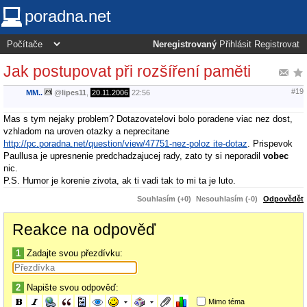
poradna.net
Neregistrovaný
Přihlásit
Registrovat
Jak postupovat při rozšíření paměti
#19
MM..
@
lipes11
,
20.11.2006
22:56
Mas s tym nejaky problem? Dotazovatelovi bolo poradene viac nez dost,
vzhladom na uroven otazky a neprecitane
http://pc.poradna.net/question/view/47751-nez-poloz ite-dotaz
. Prispevok
Paullusa je upresnenie predchadzajucej rady, zato ty si neporadil
vobec
nic.
P.S. Humor je korenie zivota, ak ti vadi tak to mi ta je luto.
Souhlasím (+0)
Nesouhlasím (-0)
Odpovědět
Reakce na odpověď
1
Zadajte svou přezdívku:
2
Napište svou odpověď:
Mimo téma