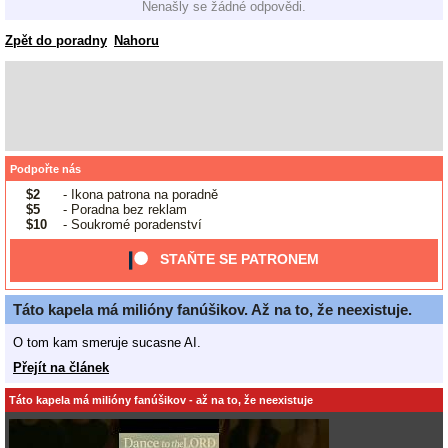
Nenašly se žádné odpovědi.
Zpět do poradny
Nahoru
Podpořte nás
$2
- Ikona patrona na poradně
$5
- Poradna bez reklam
$10
- Soukromé poradenství
STAŇTE SE PATRONEM
Táto kapela má milióny fanúšikov. Až na to, že neexistuje.
O tom kam smeruje sucasne AI.
Přejít na článek
Táto kapela má milióny fanúšikov - až na to, že neexistuje