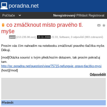
poradna.net
Neregistrovaný
Přihlásit
Registrovat
co zmáčknout místo pravého tl.
myše
penl
[213.235.98.xxx],
20.11.2006
21:33
,
Software
, 0 odpovědí (883 zobrazení)
Prosím vás čím nahradím na notebooku zmáčknutí pravého tlačítka myše.
Děkuji.
[mod]Otázka souvisí s tvým předchozím dotazem, tak prosím pokračuj
tam.
http://pc.poradna.net/question/view/75715-nefunguje -prave-tlacitko-mysi
(host)[/mod]
Odpovědět
Předmět