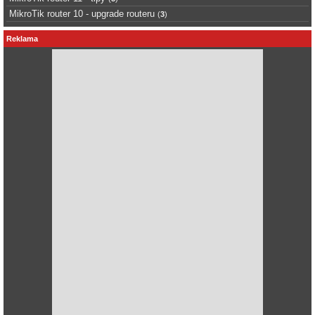
MikroTik router 10 - upgrade routeru
(
3
)
Reklama