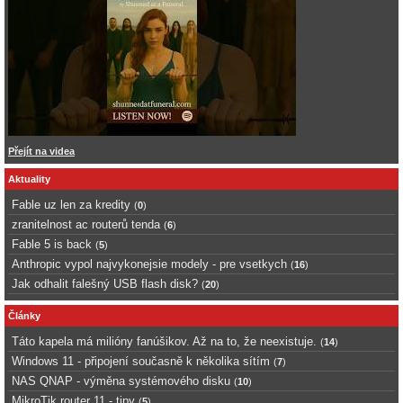
Přejít na videa
Aktuality
Fable uz len za kredity
(
0
)
zranitelnost ac routerů tenda
(
6
)
Fable 5 is back
(
5
)
Anthropic vypol najvykonejsie modely - pre vsetkych
(
16
)
Jak odhalit falešný USB flash disk?
(
20
)
Články
Táto kapela má milióny fanúšikov. Až na to, že neexistuje.
(
14
)
Windows 11 - připojení současně k několika sítím
(
7
)
NAS QNAP - výměna systémového disku
(
10
)
MikroTik router 11 - tipy
(
5
)