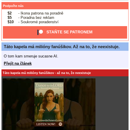
Podpořte nás
$2
- Ikona patrona na poradně
$5
- Poradna bez reklam
$10
- Soukromé poradenství
STAŇTE SE PATRONEM
Táto kapela má milióny fanúšikov. Až na to, že neexistuje.
O tom kam smeruje sucasne AI.
Přejít na článek
Táto kapela má milióny fanúšikov - až na to, že neexistuje