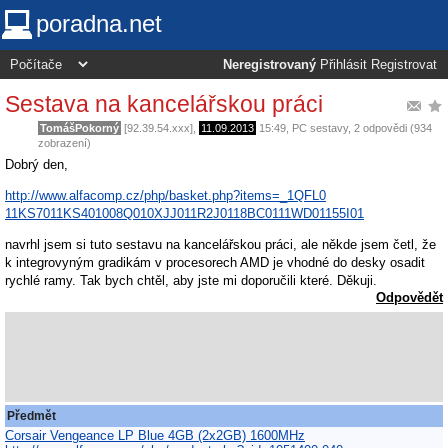
poradna.net
Neregistrovaný
Přihlásit
Registrovat
Sestava na kancelářskou práci
TomášPokorný
[92.39.54.xxx],
11.09.2013
15:49
,
PC sestavy
, 2 odpovědi (934
zobrazení)
Dobrý den,
http://www.alfacomp.cz/php/basket.php?items=_1QFL0
11KS7011KS401008Q010XJJ011R2J0118BC0111WD01155I01
navrhl jsem si tuto sestavu na kancelářskou práci, ale někde jsem četl, že
k integrovyným gradikám v procesorech AMD je vhodné do desky osadit
rychlé ramy. Tak bych chtěl, aby jste mi doporučili které. Děkuji.
Odpovědět
Předmět
Corsair Vengeance LP Blue 4GB (2x2GB) 1600MHz