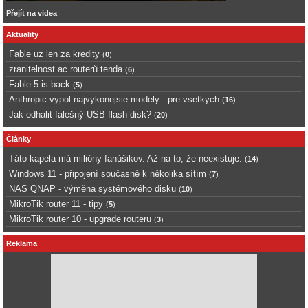
Přejít na videa
Aktuality
Fable uz len za kredity
(
0
)
zranitelnost ac routerů tenda
(
6
)
Fable 5 is back
(
5
)
Anthropic vypol najvykonejsie modely - pre vsetkych
(
16
)
Jak odhalit falešný USB flash disk?
(
20
)
Články
Táto kapela má milióny fanúšikov. Až na to, že neexistuje.
(
14
)
Windows 11 - připojení současně k několika sítím
(
7
)
NAS QNAP - výměna systémového disku
(
10
)
MikroTik router 11 - tipy
(
5
)
MikroTik router 10 - upgrade routeru
(
3
)
Reklama