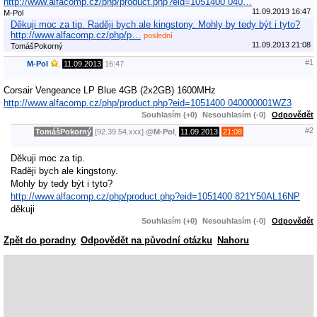
http://www.alfacomp.cz/php/product.php?eid=1051400 040…
11.09.2013 16:47
M-Pol
Děkuji moc za tip. Raději bych ale kingstony. Mohly by tedy být i tyto?
http://www.alfacomp.cz/php/p…
poslední
11.09.2013 21:08
TomášPokorný
#1
M-Pol
,
11.09.2013
16:47
Corsair Vengeance LP Blue 4GB (2x2GB) 1600MHz
http://www.alfacomp.cz/php/product.php?eid=1051400 040000001WZ3
Souhlasím (+0)
Nesouhlasím (-0)
Odpovědět
#2
TomášPokorný
[92.39.54.xxx]
@
M-Pol
,
11.09.2013
21:08
Děkuji moc za tip.
Raději bych ale kingstony.
Mohly by tedy být i tyto?
http://www.alfacomp.cz/php/product.php?eid=1051400 821Y50AL16NP
děkuji
Souhlasím (+0)
Nesouhlasím (-0)
Odpovědět
Zpět do poradny
Odpovědět na původní otázku
Nahoru