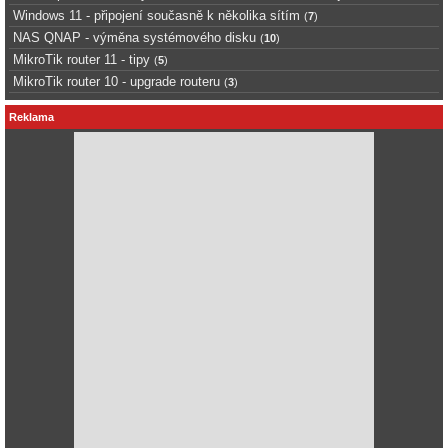
Windows 11 - připojení současně k několika sítím
(
7
)
NAS QNAP - výměna systémového disku
(
10
)
MikroTik router 11 - tipy
(
5
)
MikroTik router 10 - upgrade routeru
(
3
)
Reklama