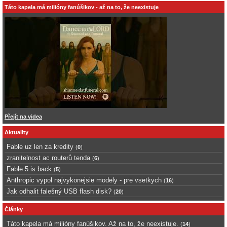
Táto kapela má milióny fanúšikov - až na to, že neexistuje
Přejít na videa
Aktuality
Fable uz len za kredity
(
0
)
zranitelnost ac routerů tenda
(
6
)
Fable 5 is back
(
5
)
Anthropic vypol najvykonejsie modely - pre vsetkych
(
16
)
Jak odhalit falešný USB flash disk?
(
20
)
Články
Táto kapela má milióny fanúšikov. Až na to, že neexistuje.
(
14
)