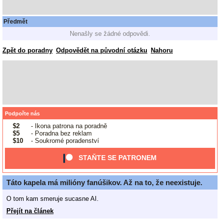
Předmět
Nenašly se žádné odpovědi.
Zpět do poradny
Odpovědět na původní otázku
Nahoru
Podpořte nás
$2
- Ikona patrona na poradně
$5
- Poradna bez reklam
$10
- Soukromé poradenství
STAŇTE SE PATRONEM
Táto kapela má milióny fanúšikov. Až na to, že neexistuje.
O tom kam smeruje sucasne AI.
Přejít na článek