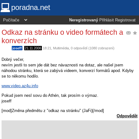
poradna.net
Neregistrovaný
Přihlásit
Registrovat
Odkaz na stránku o video formátech a
konverzích
joseff
,
21.11.2006
18:21
,
Multimédia
, 0 odpovědí (1080 zobrazení)
Dobrý večer,
nevím jestli to sem jde dát bez návaznosti na dotaz, ale našel jsem
náhodou stránku, která se zabývá videem, konverzí formátů apod. Kdyby
se to někomu hodilo.
www.video.az4u.info
Pokud jsem nesl sovu do Athén, tak prosím o výmaz.
joseff
[mod]Změna předmětu z "odkaz na stránku" (JaFi)[/mod]
Odpovědět