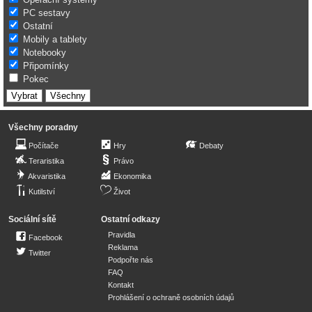
PC sestavy
Ostatní
Mobily a tablety
Notebooky
Připomínky
Pokec
Všechny poradny
Počítače
Hry
Debaty
Teraristika
Právo
Akvaristika
Ekonomika
Kutilství
Život
Sociální sítě
Ostatní odkazy
Pravidla
Facebook
Reklama
Twitter
Podpořte nás
FAQ
Kontakt
Prohlášení o ochraně osobních údajů