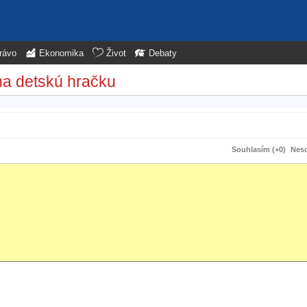
rávo
Ekonomika
Život
Debaty
na detskú hračku
Souhlasím (+0)
Neso