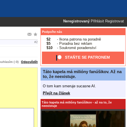
Neregistrovaný
Přihlásit
Registrovat
Podpořte nás
$2
- Ikona patrona na poradně
#2
$5
- Poradna bez reklam
$10
- Soukromé poradenství
STAŇTE SE PATRONEM
uhlasím (-0)
Odpovědět
Táto kapela má milióny fanúšikov. Až na
to, že neexistuje.
O tom kam smeruje sucasne AI.
Přejít na článek
Táto kapela má milióny fanúšikov - až na to, že
neexistuje