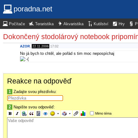
poradna.net
Počítače
Teraristika
Akvaristika
Kutilství
Hry
P
Dokončený stodolárový notebook pripomí
AZOR
,
22.11.2006
17:02
No já bych to chtěl, ale pořád s tim moc nepospíchaj
Reakce na odpověď
1
Zadajte svou přezdívku:
2
Napište svou odpověď:
Mimo téma