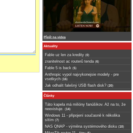
Přejít na videa
Aktuality
Fable uz len za kredity
(
0
)
zranitelnost ac routerů tenda
(
6
)
Fable 5 is back
(
5
)
Anthropic vypol najvykonejsie modely - pre
vsetkych
(
16
)
Jak odhalit falešný USB flash disk?
(
20
)
Články
Táto kapela má milióny fanúšikov. Až na to, že
neexistuje.
(
14
)
Windows 11 - připojení současně k několika
sítím
(
7
)
NAS QNAP - výměna systémového disku
(
10
)
MikroTik router 11 - tipy
(
5
)