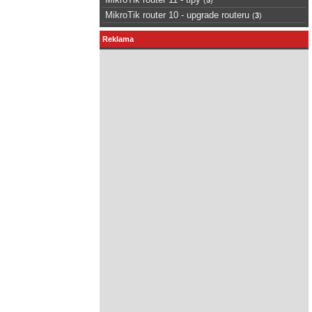
MikroTik router 10 - upgrade routeru
(
3
)
Reklama