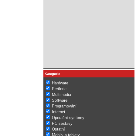
Kategorie
Hardware
Periferie
Multimédia
Software
Programování
Internet
Operační systémy
PC sestavy
Ostatní
Mobily a tablety