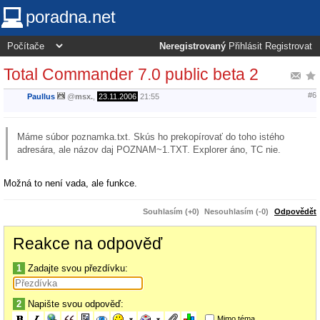
poradna.net
Neregistrovaný
Přihlásit
Registrovat
Total Commander 7.0 public beta 2
#6
Paullus
@
msx.
,
23.11.2006
21:55
Máme súbor poznamka.txt. Skús ho prekopírovať do toho istého
adresára, ale názov daj POZNAM~1.TXT. Explorer áno, TC nie.
Možná to není vada, ale funkce.
Souhlasím (+0)
Nesouhlasím (-0)
Odpovědět
Reakce na odpověď
1
Zadajte svou přezdívku:
2
Napište svou odpověď:
Mimo téma