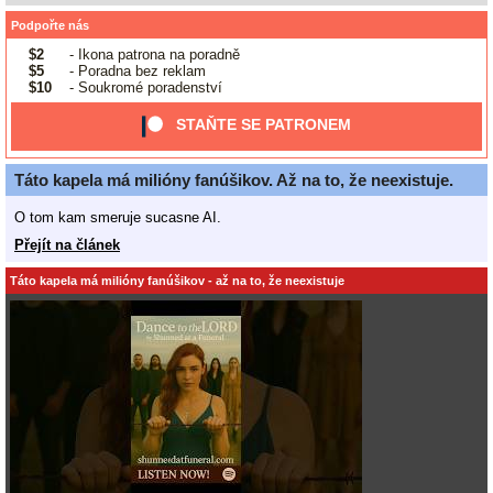
Podpořte nás
$2
- Ikona patrona na poradně
$5
- Poradna bez reklam
$10
- Soukromé poradenství
STAŇTE SE PATRONEM
Táto kapela má milióny fanúšikov. Až na to, že neexistuje.
O tom kam smeruje sucasne AI.
Přejít na článek
Táto kapela má milióny fanúšikov - až na to, že neexistuje