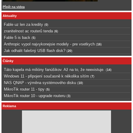
Přejít na videa
Aktuality
Fable uz len za kredity
(
0
)
zranitelnost ac routerů tenda
(
6
)
Fable 5 is back
(
5
)
Anthropic vypol najvykonejsie modely - pre vsetkych
(
16
)
Jak odhalit falešný USB flash disk?
(
20
)
Články
Táto kapela má milióny fanúšikov. Až na to, že neexistuje.
(
14
)
Windows 11 - připojení současně k několika sítím
(
7
)
NAS QNAP - výměna systémového disku
(
10
)
MikroTik router 11 - tipy
(
5
)
MikroTik router 10 - upgrade routeru
(
3
)
Reklama