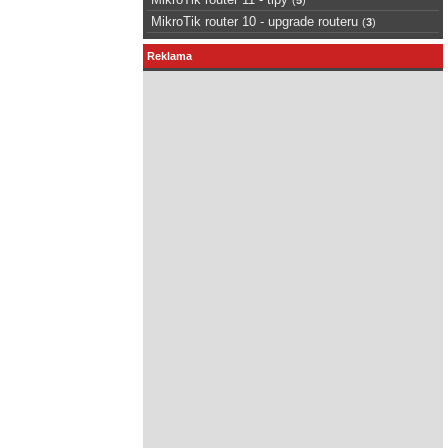
MikroTik router 10 - upgrade routeru
(
3
)
Reklama