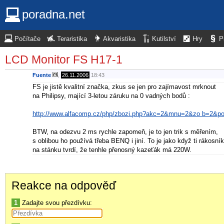
poradna.net
Počítače
Teraristika
Akvaristika
Kutilství
Hry
P
LCD Monitor FS H17-1
Fuente
,
26.11.2006
18:43
FS je jistě kvalitní značka, zkus se jen pro zajímavost mrknout
na Philipsy, mající 3-letou záruku na 0 vadných bodů :
http://www.alfacomp.cz/php/zbozi.php?akc=2&mnu=2&zo b=2&
BTW, na odezvu 2 ms rychle zapomeň, je to jen trik s měřením,
s oblibou ho používá třeba BENQ i jiní. To je jako když ti rákosník
na stánku tvrdí, že tenhle přenosný kazeťák má 220W.
Reakce na odpověď
1
Zadajte svou přezdívku: