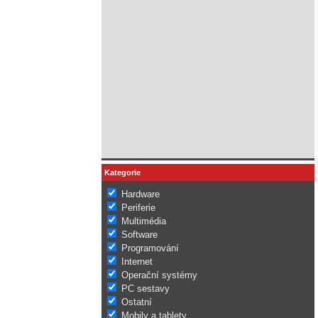
Kategorie
Hardware
Periferie
Multimédia
Software
Programování
Internet
Operační systémy
PC sestavy
Ostatní
Mobily a tablety