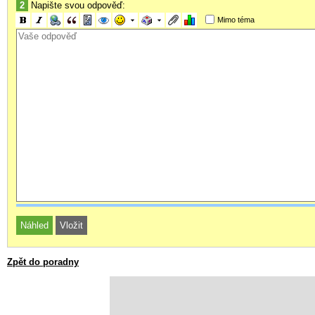
2
Napište svou odpověď:
Mimo téma
Zpět do poradny