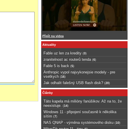
Přejít na videa
Aktuality
Fable uz len za kredity
(
0
)
zranitelnost ac routerů tenda
(
6
)
Fable 5 is back
(
5
)
Anthropic vypol najvykonejsie modely - pre
vsetkych
(
16
)
Jak odhalit falešný USB flash disk?
(
20
)
Články
Táto kapela má milióny fanúšikov. Až na to, že
neexistuje.
(
14
)
Windows 11 - připojení současně k několika
sítím
(
7
)
NAS QNAP - výměna systémového disku
(
10
)
MikroTik router 11 - tipy
(
5
)