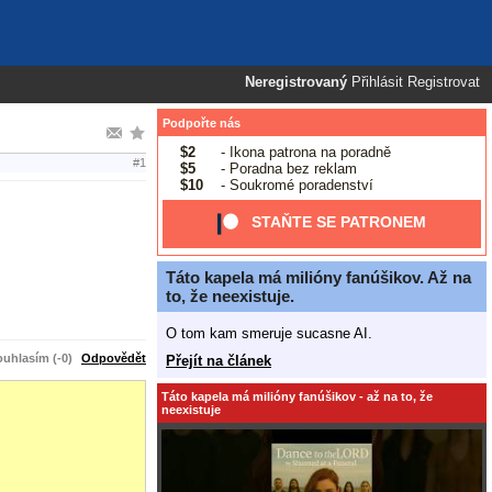
Neregistrovaný
Přihlásit
Registrovat
Podpořte nás
$2
- Ikona patrona na poradně
#1
$5
- Poradna bez reklam
$10
- Soukromé poradenství
STAŇTE SE PATRONEM
Táto kapela má milióny fanúšikov. Až na
to, že neexistuje.
O tom kam smeruje sucasne AI.
uhlasím (-0)
Odpovědět
Přejít na článek
Táto kapela má milióny fanúšikov - až na to, že
neexistuje