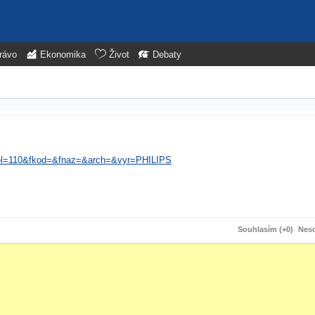
rávo
Ekonomika
Život
Debaty
pol=110&fkod=&fnaz=&arch=&vyr=PHILIPS
Souhlasím (+0)
Neso