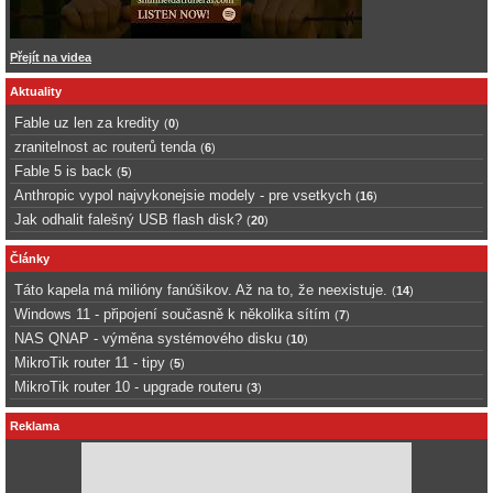
Přejít na videa
Aktuality
Fable uz len za kredity
(
0
)
zranitelnost ac routerů tenda
(
6
)
Fable 5 is back
(
5
)
Anthropic vypol najvykonejsie modely - pre vsetkych
(
16
)
Jak odhalit falešný USB flash disk?
(
20
)
Články
Táto kapela má milióny fanúšikov. Až na to, že neexistuje.
(
14
)
Windows 11 - připojení současně k několika sítím
(
7
)
NAS QNAP - výměna systémového disku
(
10
)
MikroTik router 11 - tipy
(
5
)
MikroTik router 10 - upgrade routeru
(
3
)
Reklama