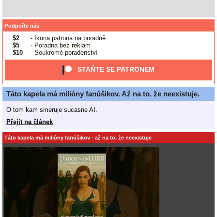
Podpořte nás
$2
- Ikona patrona na poradně
$5
- Poradna bez reklam
$10
- Soukromé poradenství
STAŇTE SE PATRONEM
Táto kapela má milióny fanúšikov. Až na to, že neexistuje.
O tom kam smeruje sucasne AI.
Přejít na článek
Táto kapela má milióny fanúšikov - až na to, že neexistuje