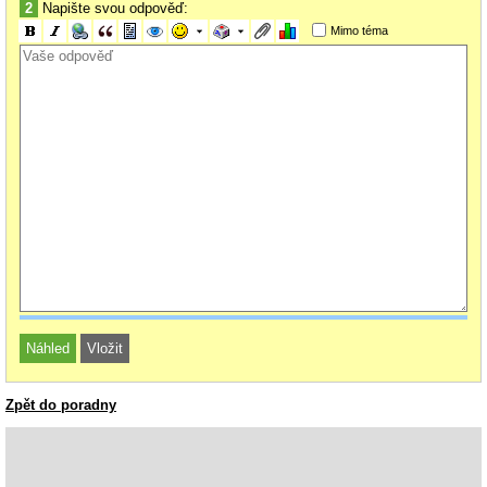
2
Napište svou odpověď:
Mimo téma
Zpět do poradny