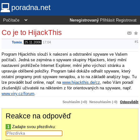
poradna.net
Neregistrovaný
Přihlásit
Registrovat
Co je to HijackThis
#1
Tomix
,
25.11.2006
17:04
Program Hijackthis slouží k nalezení a odstranění spyware ve Vašem
počítači. Jedná se zejména o spyware skupiny Hijackers, který mění
nastavení prohlížeče Internet Explorer, mění jeho výchozí stránku a
upravuje oblíbené položky. Program také dokáže odhalit spyware, který
ostatní programy proti spyware nenajdou, a to na základě analýzy logu. Tu
lze provádět buď online, např. na
www.hijackthis.de/cz
, nebo Vám poradí
zkušenější uživatelé na některém z fór orientovaných na spyware, např.
www.viry.cz/forum
.
Souhlasím (+0)
Nesouhlasím (-0)
Odpovědět
Reakce na odpověď
1
Zadajte svou přezdívku: