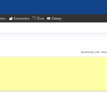
rávo
Ekonomika
Život
Debaty
Souhlasím (+0)
Neso