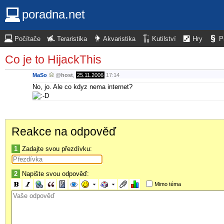
poradna.net
Počítače
Teraristika
Akvaristika
Kutilství
Hry
P
Co je to HijackThis
MaSo
@
host
,
25.11.2006
17:14
No, jo. Ale co kdyz nema internet?
Reakce na odpověď
1
Zadajte svou přezdívku:
2
Napište svou odpověď:
Mimo téma