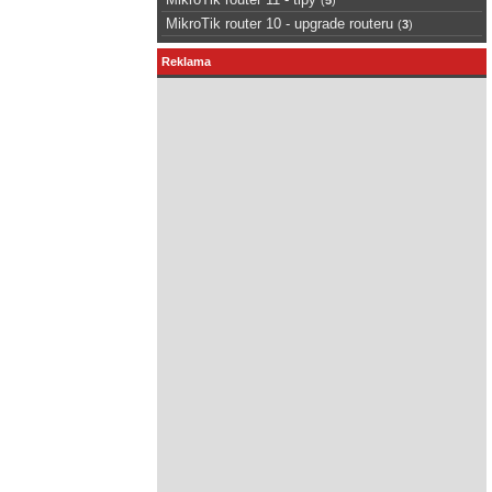
MikroTik router 10 - upgrade routeru
(
3
)
Reklama