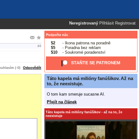
Neregistrovaný
Přihlásit
Registrovat
Podpořte nás
$2
- Ikona patrona na poradně
#4
$5
- Poradna bez reklam
$10
- Soukromé poradenství
STAŇTE SE PATRONEM
uhlasím (-0)
Odpovědět
Táto kapela má milióny fanúšikov. Až na
to, že neexistuje.
O tom kam smeruje sucasne AI.
Přejít na článek
Táto kapela má milióny fanúšikov - až na to, že
neexistuje