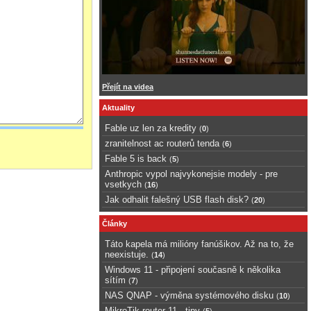
Přejít na videa
Aktuality
Fable uz len za kredity
(
0
)
zranitelnost ac routerů tenda
(
6
)
Fable 5 is back
(
5
)
Anthropic vypol najvykonejsie modely - pre
vsetkych
(
16
)
Jak odhalit falešný USB flash disk?
(
20
)
Články
Táto kapela má milióny fanúšikov. Až na to, že
neexistuje.
(
14
)
Windows 11 - připojení současně k několika
sítím
(
7
)
NAS QNAP - výměna systémového disku
(
10
)
MikroTik router 11 - tipy
(
5
)