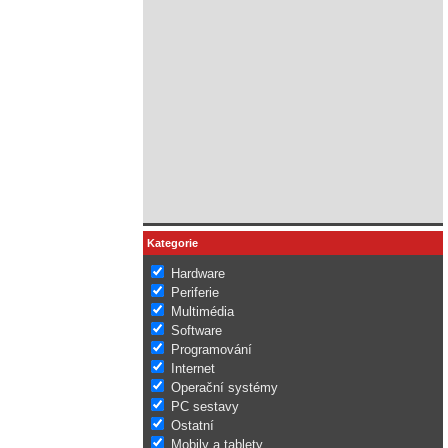
Kategorie
Hardware
Periferie
Multimédia
Software
Programování
Internet
Operační systémy
PC sestavy
Ostatní
Mobily a tablety