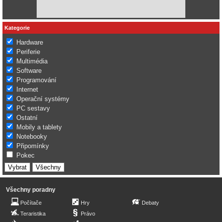
Kategorie
Hardware
Periferie
Multimédia
Software
Programování
Internet
Operační systémy
PC sestavy
Ostatní
Mobily a tablety
Notebooky
Připomínky
Pokec
Všechny poradny
Počítače
Hry
Debaty
Teraristika
Právo