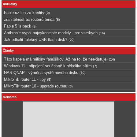
Aktuality
Fable uz len za kredity
(
0
)
zranitelnost ac routerů tenda
(
6
)
Fable 5 is back
(
5
)
Anthropic vypol najvykonejsie modely - pre vsetkych
(
16
)
Jak odhalit falešný USB flash disk?
(
20
)
Články
Táto kapela má milióny fanúšikov. Až na to, že neexistuje.
(
14
)
Windows 11 - připojení současně k několika sítím
(
7
)
NAS QNAP - výměna systémového disku
(
10
)
MikroTik router 11 - tipy
(
5
)
MikroTik router 10 - upgrade routeru
(
3
)
Reklama