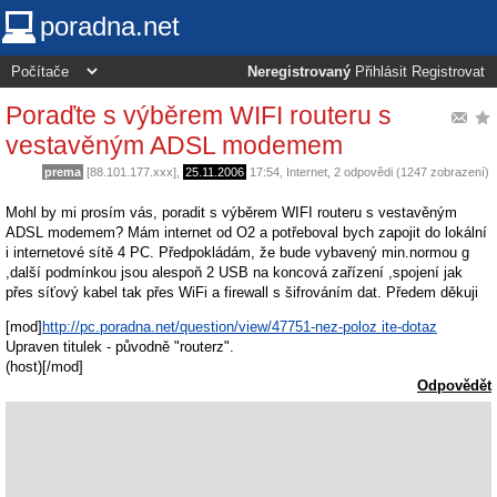
poradna.net
Neregistrovaný
Přihlásit
Registrovat
Poraďte s výběrem WIFI routeru s
vestavěným ADSL modemem
prema
[88.101.177.xxx],
25.11.2006
17:54
,
Internet
, 2 odpovědi (1247 zobrazení)
Mohl by mi prosím vás, poradit s výběrem WIFI routeru s vestavěným
ADSL modemem? Mám internet od O2 a potřeboval bych zapojit do lokální
i internetové sítě 4 PC. Předpokládám, že bude vybavený min.normou g
,další podmínkou jsou alespoň 2 USB na koncová zařízení ,spojení jak
přes síťový kabel tak přes WiFi a firewall s šifrováním dat. Předem děkuji
[mod]
http://pc.poradna.net/question/view/47751-nez-poloz ite-dotaz
Upraven titulek - původně "routerz".
(host)[/mod]
Odpovědět