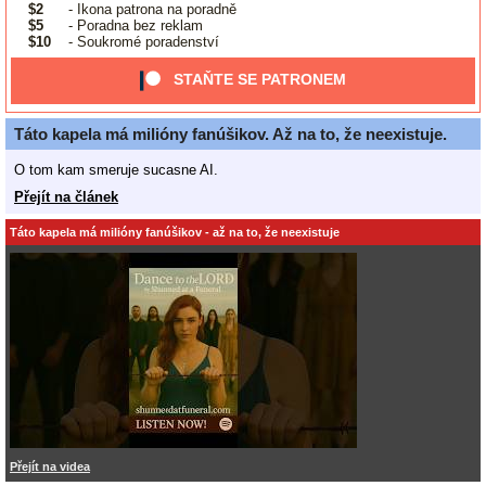
$2
- Ikona patrona na poradně
$5
- Poradna bez reklam
$10
- Soukromé poradenství
STAŇTE SE PATRONEM
Táto kapela má milióny fanúšikov. Až na to, že neexistuje.
O tom kam smeruje sucasne AI.
Přejít na článek
Táto kapela má milióny fanúšikov - až na to, že neexistuje
Přejít na videa