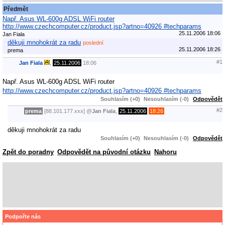
Předmět
Např. Asus WL-600g ADSL WiFi router
http://www.czechcomputer.cz/product.jsp?artno=40926 #techparams
25.11.2006 18:06
Jan Fiala
děkuji mnohokrát za radu
poslední
25.11.2006 18:26
prema
#1
Jan Fiala
,
25.11.2006
18:06
Např. Asus WL-600g ADSL WiFi router
http://www.czechcomputer.cz/product.jsp?artno=40926 #techparams
Souhlasím (+0)
Nesouhlasím (-0)
Odpovědět
#2
prema
[88.101.177.xxx]
@
Jan Fiala
,
25.11.2006
18:26
děkuji mnohokrát za radu
Souhlasím (+0)
Nesouhlasím (-0)
Odpovědět
Zpět do poradny
Odpovědět na původní otázku
Nahoru
Podpořte nás