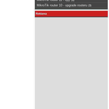
MikroTik router 10 - upgrade routeru
(
3
)
Reklama