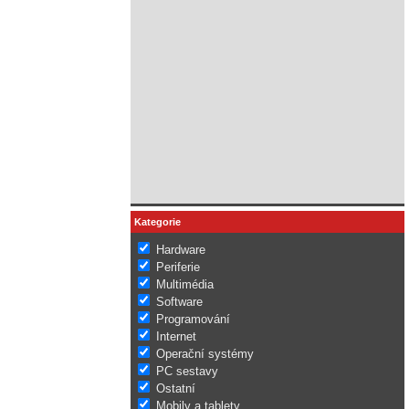
Kategorie
Hardware
Periferie
Multimédia
Software
Programování
Internet
Operační systémy
PC sestavy
Ostatní
Mobily a tablety