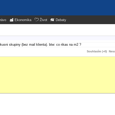
rávo
Ekonomika
Život
Debaty
kusni skupiny (bez mail klienta). btw: co rikas na m2 ?
Souhlasím (+0)
Neso