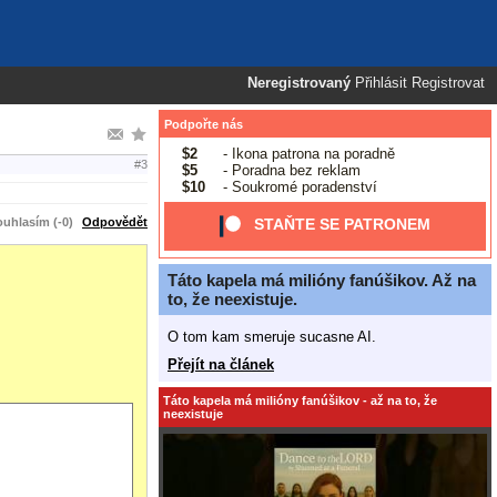
Neregistrovaný
Přihlásit
Registrovat
Podpořte nás
$2
- Ikona patrona na poradně
#3
$5
- Poradna bez reklam
$10
- Soukromé poradenství
uhlasím (-0)
Odpovědět
STAŇTE SE PATRONEM
Táto kapela má milióny fanúšikov. Až na
to, že neexistuje.
O tom kam smeruje sucasne AI.
Přejít na článek
Táto kapela má milióny fanúšikov - až na to, že
neexistuje