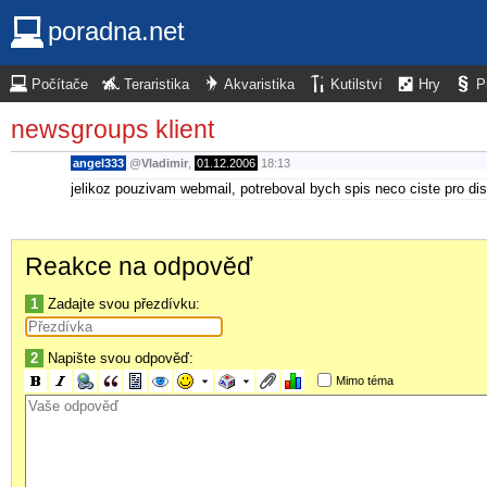
poradna.net
Počítače
Teraristika
Akvaristika
Kutilství
Hry
P
newsgroups klient
angel333
@
Vladimir
,
01.12.2006
18:13
jelikoz pouzivam webmail, potreboval bych spis neco ciste pro dis
Reakce na odpověď
1
Zadajte svou přezdívku:
2
Napište svou odpověď:
Mimo téma