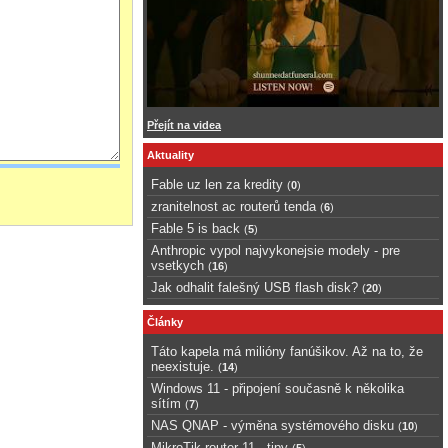
Přejít na videa
Aktuality
Fable uz len za kredity
(
0
)
zranitelnost ac routerů tenda
(
6
)
Fable 5 is back
(
5
)
Anthropic vypol najvykonejsie modely - pre
vsetkych
(
16
)
Jak odhalit falešný USB flash disk?
(
20
)
Články
Táto kapela má milióny fanúšikov. Až na to, že
neexistuje.
(
14
)
Windows 11 - připojení současně k několika
sítím
(
7
)
NAS QNAP - výměna systémového disku
(
10
)
MikroTik router 11 - tipy
(
5
)