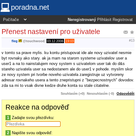
poradna.net
Neregistrovaný
Přihlásit
Registrovat
Přenest nastavení pro uživatele
#13
fleg
@
touchwood
,
03.12.2006
19:03
v tomto sa prave mylis. ku kontu pristupovat ide ale novy uzivatel nesmie
byt rovnaky ako stary. ak ja mam na starom systeme uzivatelov user a
user1 a na to nainstalujem novy system s uzivatelom user tak do d&s
stareho uzivatela user sa nedostanem ale do user1 v pohode. myslim skor
ze novy system pri tvorbe noveho uzivatela zaregistruje uz vytvoreny
adresar rovnakeho usera a tento znepristupni z "bezpecnostnych" dovodov.
zda sa mi to vsak divne kedze druhe konta su stale citatelne.
Souhlasím (+0)
Nesouhlasím (-0)
Odpovědět
Reakce na odpověď
1
Zadajte svou přezdívku:
2
Napište svou odpověď: