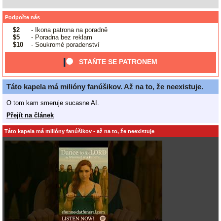
Podpořte nás
$2
- Ikona patrona na poradně
$5
- Poradna bez reklam
$10
- Soukromé poradenství
STAŇTE SE PATRONEM
Táto kapela má milióny fanúšikov. Až na to, že neexistuje.
O tom kam smeruje sucasne AI.
Přejít na článek
Táto kapela má milióny fanúšikov - až na to, že neexistuje