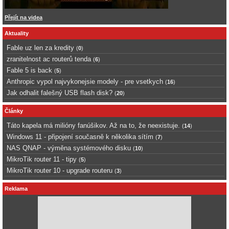
Přejít na videa
Aktuality
Fable uz len za kredity
(
0
)
zranitelnost ac routerů tenda
(
6
)
Fable 5 is back
(
5
)
Anthropic vypol najvykonejsie modely - pre vsetkych
(
16
)
Jak odhalit falešný USB flash disk?
(
20
)
Články
Táto kapela má milióny fanúšikov. Až na to, že neexistuje.
(
14
)
Windows 11 - připojení současně k několika sítím
(
7
)
NAS QNAP - výměna systémového disku
(
10
)
MikroTik router 11 - tipy
(
5
)
MikroTik router 10 - upgrade routeru
(
3
)
Reklama