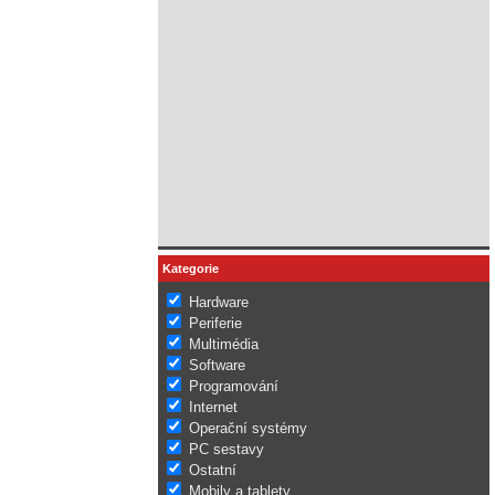
Kategorie
Hardware
Periferie
Multimédia
Software
Programování
Internet
Operační systémy
PC sestavy
Ostatní
Mobily a tablety