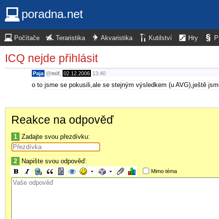
poradna.net
Počítače
Teraristika
Akvaristika
Kutilství
Hry
P
ICQ nejde přihlásit
Paja
@
mif
,
02.12.2006
13:40
o to jsme se pokusili,ale se stejným výsledkem (u AVG),ještě j
Reakce na odpověď
1
Zadajte svou přezdívku:
2
Napište svou odpověď:
Mimo téma