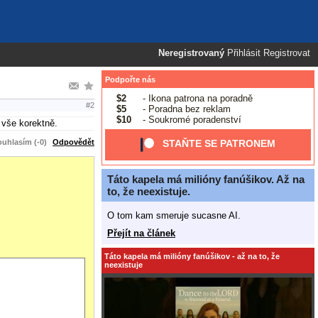
Neregistrovaný
Přihlásit
Registrovat
Podpořte nás
$2
- Ikona patrona na poradně
#2
$5
- Poradna bez reklam
$10
- Soukromé poradenství
 vše korektně.
uhlasím (-0)
Odpovědět
STAŇTE SE PATRONEM
Táto kapela má milióny fanúšikov. Až na
to, že neexistuje.
O tom kam smeruje sucasne AI.
Přejít na článek
Táto kapela má milióny fanúšikov - až na to, že
neexistuje