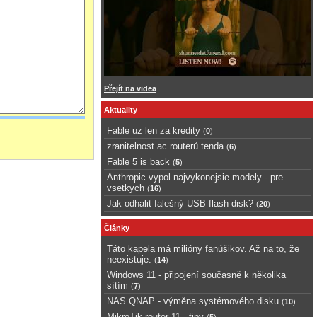
Přejít na videa
Aktuality
Fable uz len za kredity
(
0
)
zranitelnost ac routerů tenda
(
6
)
Fable 5 is back
(
5
)
Anthropic vypol najvykonejsie modely - pre
vsetkych
(
16
)
Jak odhalit falešný USB flash disk?
(
20
)
Články
Táto kapela má milióny fanúšikov. Až na to, že
neexistuje.
(
14
)
Windows 11 - připojení současně k několika
sítím
(
7
)
NAS QNAP - výměna systémového disku
(
10
)
MikroTik router 11 - tipy
(
5
)