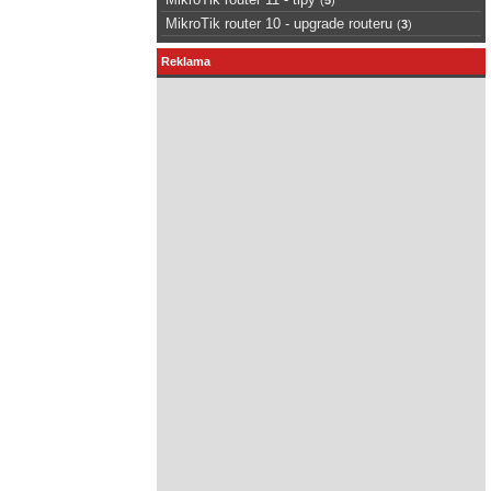
MikroTik router 10 - upgrade routeru
(
3
)
Reklama