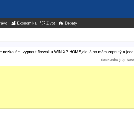
rávo
Ekonomika
Život
Debaty
sme nezkoušeli vypnout firewall u WIN XP HOME,ale já ho mám zapnutý a jede
Souhlasím (+0)
Neso