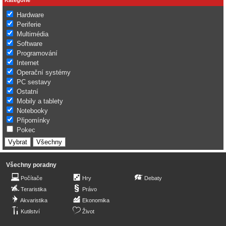
Hardware
Periferie
Multimédia
Software
Programování
Internet
Operační systémy
PC sestavy
Ostatní
Mobily a tablety
Notebooky
Připomínky
Pokec
Všechny poradny
Počítače
Hry
Debaty
Teraristika
Právo
Akvaristika
Ekonomika
Kutilství
Život