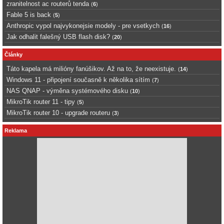
zranitelnost ac routerů tenda
(
6
)
Fable 5 is back
(
5
)
Anthropic vypol najvykonejsie modely - pre vsetkych
(
16
)
Jak odhalit falešný USB flash disk?
(
20
)
Články
Táto kapela má milióny fanúšikov. Až na to, že neexistuje.
(
14
)
Windows 11 - připojení současně k několika sítím
(
7
)
NAS QNAP - výměna systémového disku
(
10
)
MikroTik router 11 - tipy
(
5
)
MikroTik router 10 - upgrade routeru
(
3
)
Reklama