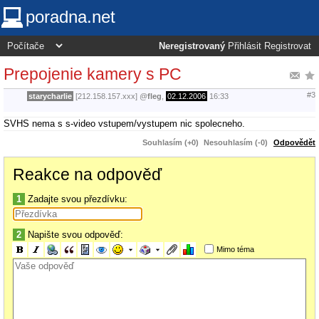
poradna.net
Neregistrovaný
Přihlásit
Registrovat
Prepojenie kamery s PC
#3
starycharlie
[212.158.157.xxx]
@
fleg
,
02.12.2006
16:33
SVHS nema s s-video vstupem/vystupem nic spolecneho.
Souhlasím (+0)
Nesouhlasím (-0)
Odpovědět
Reakce na odpověď
1
Zadajte svou přezdívku:
2
Napište svou odpověď:
Mimo téma