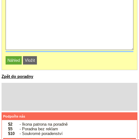
Zpět do poradny
Podpořte nás
$2
- Ikona patrona na poradně
$5
- Poradna bez reklam
$10
- Soukromé poradenství