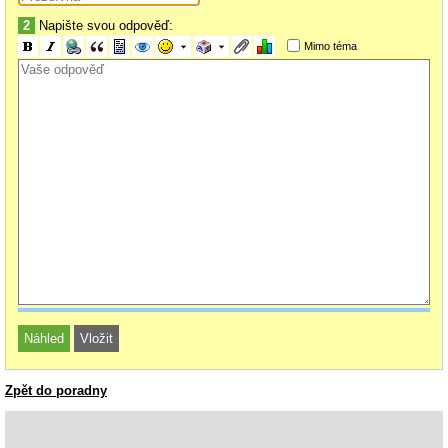
2
Napište svou odpověď:
Mimo téma
Zpět do poradny