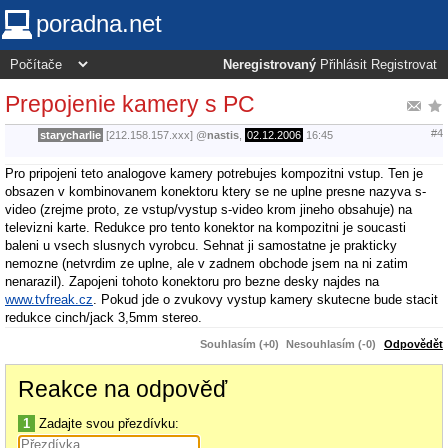
poradna.net
Neregistrovaný
Přihlásit
Registrovat
Prepojenie kamery s PC
#4
starycharlie
[212.158.157.xxx]
@
nastis
,
02.12.2006
16:45
Pro pripojeni teto analogove kamery potrebujes kompozitni vstup. Ten je
obsazen v kombinovanem konektoru ktery se ne uplne presne nazyva s-
video (zrejme proto, ze vstup/vystup s-video krom jineho obsahuje) na
televizni karte. Redukce pro tento konektor na kompozitni je soucasti
baleni u vsech slusnych vyrobcu. Sehnat ji samostatne je prakticky
nemozne (netvrdim ze uplne, ale v zadnem obchode jsem na ni zatim
nenarazil). Zapojeni tohoto konektoru pro bezne desky najdes na
www.tvfreak.cz
. Pokud jde o zvukovy vystup kamery skutecne bude stacit
redukce cinch/jack 3,5mm stereo.
Souhlasím (+0)
Nesouhlasím (-0)
Odpovědět
Reakce na odpověď
1
Zadajte svou přezdívku: