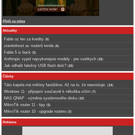
Přejít na videa
Aktuality
Fable uz len za kredity
(
0
)
zranitelnost ac routerů tenda
(
6
)
Fable 5 is back
(
5
)
Anthropic vypol najvykonejsie modely - pre vsetkych
(
16
)
Jak odhalit falešný USB flash disk?
(
20
)
Články
Táto kapela má milióny fanúšikov. Až na to, že neexistuje.
(
14
)
Windows 11 - připojení současně k několika sítím
(
7
)
NAS QNAP - výměna systémového disku
(
10
)
MikroTik router 11 - tipy
(
5
)
MikroTik router 10 - upgrade routeru
(
3
)
Reklama