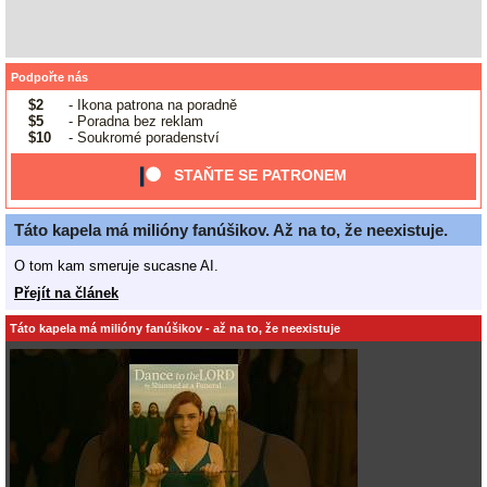
Podpořte nás
$2
- Ikona patrona na poradně
$5
- Poradna bez reklam
$10
- Soukromé poradenství
STAŇTE SE PATRONEM
Táto kapela má milióny fanúšikov. Až na to, že neexistuje.
O tom kam smeruje sucasne AI.
Přejít na článek
Táto kapela má milióny fanúšikov - až na to, že neexistuje