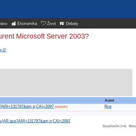
rávo
Ekonomika
Život
Debaty
urent Microsoft Server 2003?
r-2/
Autor
asp?ARI=131797&am p;CAI=2097
Rce
poslední
ovky/AR.asp?ARI=131797&am p;CAI=2097
Souhlasím (+0)
Neso