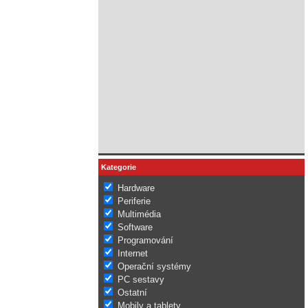
Kategorie
Hardware
Periferie
Multimédia
Software
Programování
Internet
Operační systémy
PC sestavy
Ostatní
Mobily a tablety