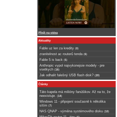
Přejít na videa
Aktuality
Fable uz len za kredity
(
0
)
zranitelnost ac routerů tenda
(
6
)
Fable 5 is back
(
5
)
Anthropic vypol najvykonejsie modely - pre
vsetkych
(
16
)
Jak odhalit falešný USB flash disk?
(
20
)
Články
Táto kapela má milióny fanúšikov. Až na to, že
neexistuje.
(
14
)
Windows 11 - připojení současně k několika
sítím
(
7
)
NAS QNAP - výměna systémového disku
(
10
)
MikroTik router 11 - tipy
(
5
)