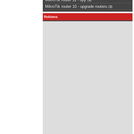
MikroTik router 10 - upgrade routeru
(
3
)
Reklama