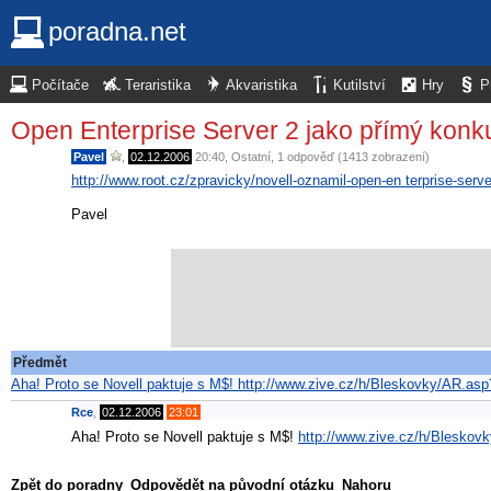
poradna.net
Počítače
Teraristika
Akvaristika
Kutilství
Hry
P
Open Enterprise Server 2 jako přímý konk
Pavel
,
02.12.2006
20:40
,
Ostatní
, 1 odpověď (1413 zobrazení)
http://www.root.cz/zpravicky/novell-oznamil-open-en terprise-serve
Pavel
Předmět
Aha! Proto se Novell paktuje s M$! http://www.zive.cz/h/Bleskovky/AR.
Rce
,
02.12.2006
23:01
Aha! Proto se Novell paktuje s M$!
http://www.zive.cz/h/Blesk
Zpět do poradny
Odpovědět na původní otázku
Nahoru