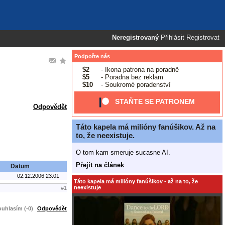
Neregistrovaný
Přihlásit
Registrovat
Podpořte nás
$2
- Ikona patrona na poradně
$5
- Poradna bez reklam
$10
- Soukromé poradenství
STAŇTE SE PATRONEM
Odpovědět
Táto kapela má milióny fanúšikov. Až na
to, že neexistuje.
O tom kam smeruje sucasne AI.
Přejít na článek
Datum
02.12.2006 23:01
Táto kapela má milióny fanúšikov - až na to, že
neexistuje
#1
uhlasím (-0)
Odpovědět