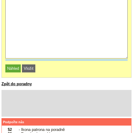
Zpět do poradny
Podpořte nás
$2
- Ikona patrona na poradně