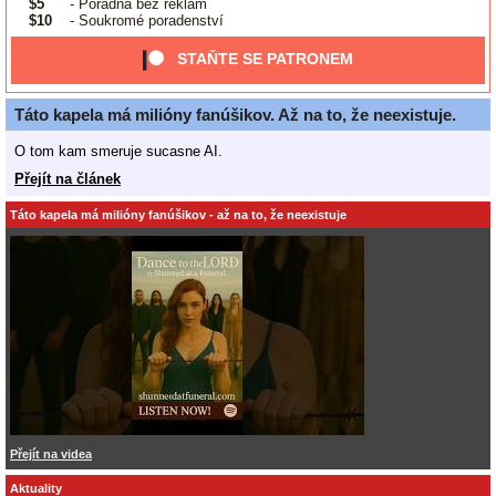
$5
- Poradna bez reklam
$10
- Soukromé poradenství
STAŇTE SE PATRONEM
Táto kapela má milióny fanúšikov. Až na to, že neexistuje.
O tom kam smeruje sucasne AI.
Přejít na článek
Táto kapela má milióny fanúšikov - až na to, že neexistuje
Přejít na videa
Aktuality