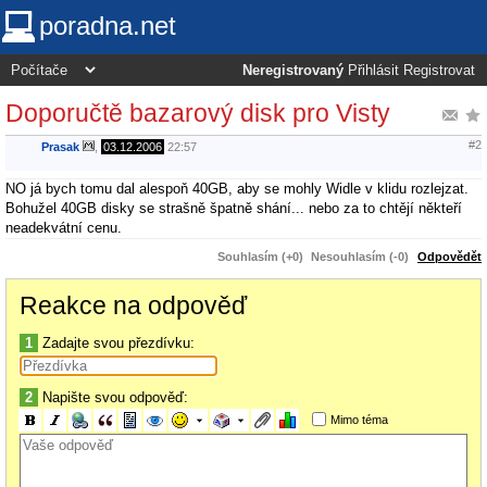
poradna.net
Neregistrovaný
Přihlásit
Registrovat
Doporučtě bazarový disk pro Visty
#2
Prasak
,
03.12.2006
22:57
NO já bych tomu dal alespoň 40GB, aby se mohly Widle v klidu rozlejzat.
Bohužel 40GB disky se strašně špatně shání... nebo za to chtějí někteří
neadekvátní cenu.
Souhlasím (+0)
Nesouhlasím (-0)
Odpovědět
Reakce na odpověď
1
Zadajte svou přezdívku:
2
Napište svou odpověď:
Mimo téma