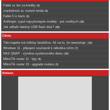
Fable uz len za kredity
(
0
)
zranitelnost ac routerů tenda
(
6
)
Fable 5 is back
(
5
)
Anthropic vypol najvykonejsie modely - pre vsetkych
(
16
)
Jak odhalit falešný USB flash disk?
(
20
)
Články
Táto kapela má milióny fanúšikov. Až na to, že neexistuje.
(
14
)
Windows 11 - připojení současně k několika sítím
(
7
)
NAS QNAP - výměna systémového disku
(
10
)
MikroTik router 11 - tipy
(
5
)
MikroTik router 10 - upgrade routeru
(
3
)
Reklama