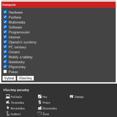
Kategorie
Hardware
Periferie
Multimédia
Software
Programování
Internet
Operační systémy
PC sestavy
Ostatní
Mobily a tablety
Notebooky
Připomínky
Pokec
Všechny poradny
Počítače
Hry
Debaty
Teraristika
Právo
Akvaristika
Ekonomika
Kutilství
Život