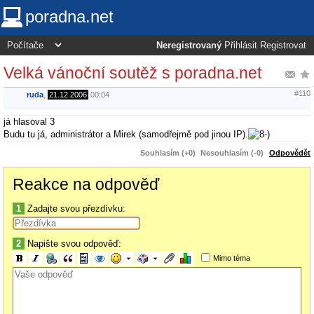
poradna.net
Neregistrovaný
Přihlásit
Registrovat
Velká vánoční soutěž s poradna.net
#110
ruda
,
21.12.2006
00:04
já hlasoval 3
Budu tu já, administrátor a Mirek (samodřejmě pod jinou IP).
Souhlasím (+0)
Nesouhlasím (-0)
Odpovědět
Reakce na odpověď
1
Zadajte svou přezdívku:
2
Napište svou odpověď:
Mimo téma