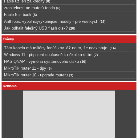
Fable uz len za kredity
(
0
)
zranitelnost ac routerů tenda
(
6
)
Fable 5 is back
(
5
)
Anthropic vypol najvykonejsie modely - pre vsetkych
(
16
)
Jak odhalit falešný USB flash disk?
(
20
)
Články
Táto kapela má milióny fanúšikov. Až na to, že neexistuje.
(
14
)
Windows 11 - připojení současně k několika sítím
(
7
)
NAS QNAP - výměna systémového disku
(
10
)
MikroTik router 11 - tipy
(
5
)
MikroTik router 10 - upgrade routeru
(
3
)
Reklama