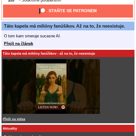
$10
- Soukromé poradenství
STAŇTE SE PATRONEM
Táto kapela má milióny fanúšikov. Až na to, že neexistuje.
O tom kam smeruje sucasne AI.
Přejít na článek
Táto kapela má milióny fanúšikov - až na to, že neexistuje
Přejít na videa
Aktuality