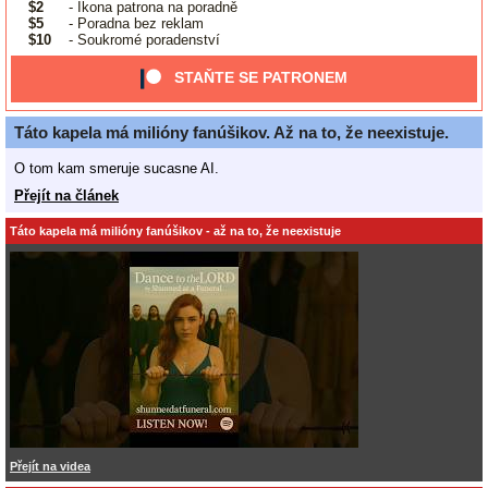
$2
- Ikona patrona na poradně
$5
- Poradna bez reklam
$10
- Soukromé poradenství
STAŇTE SE PATRONEM
Táto kapela má milióny fanúšikov. Až na to, že neexistuje.
O tom kam smeruje sucasne AI.
Přejít na článek
Táto kapela má milióny fanúšikov - až na to, že neexistuje
Přejít na videa