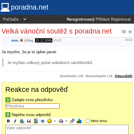
poradna.net
Neregistrovaný
Přihlásit
Registrovat
Velká vánoční soutěž s poradna.net
#132
msx.
@
fleg
,
25.12.2006
03:43
Ja myslím, že je to úplne jasné:
Je myšlen celkový počet unikátních návštěvníků.
Souhlasím (+0)
Nesouhlasím (-0)
Odpovědět
Reakce na odpověď
1
Zadajte svou přezdívku:
2
Napište svou odpověď:
Mimo téma