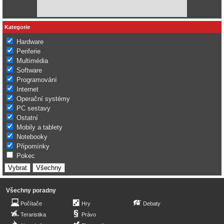
Kategorie
Hardware
Periferie
Multimédia
Software
Programování
Internet
Operační systémy
PC sestavy
Ostatní
Mobily a tablety
Notebooky
Připomínky
Pokec
Všechny poradny
Počítače
Hry
Debaty
Teraristika
Právo