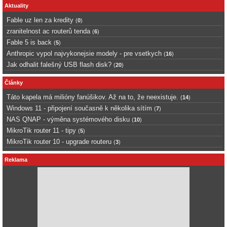
Aktuality
Fable uz len za kredity
(
0
)
zranitelnost ac routerů tenda
(
6
)
Fable 5 is back
(
5
)
Anthropic vypol najvykonejsie modely - pre vsetkych
(
16
)
Jak odhalit falešný USB flash disk?
(
20
)
Články
Táto kapela má milióny fanúšikov. Až na to, že neexistuje.
(
14
)
Windows 11 - připojení současně k několika sítím
(
7
)
NAS QNAP - výměna systémového disku
(
10
)
MikroTik router 11 - tipy
(
5
)
MikroTik router 10 - upgrade routeru
(
3
)
Reklama