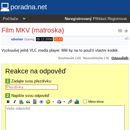
poradna.net
Neregistrovaný
Přihlásit
Registrovat
Film MKV (matroska)
#3
siberian
@
yorg
,
05.12.2006
03:47
Vyzkoušej ještě VLC media player. Měl by na to použít vlastní kodek.
Souhlasím (+0)
Nesouhlasím (-0)
Odpovědět
Reakce na odpověď
1
Zadajte svou přezdívku:
2
Napište svou odpověď:
Mimo téma