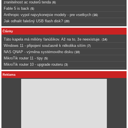
zranitelnost ac routerů tenda
(
6
)
Fable 5 is back
(
5
)
Anthropic vypol najvykonejsie modely - pre vsetkych
(
16
)
Jak odhalit falešný USB flash disk?
(
20
)
Články
Táto kapela má milióny fanúšikov. Až na to, že neexistuje.
(
14
)
Windows 11 - připojení současně k několika sítím
(
7
)
NAS QNAP - výměna systémového disku
(
10
)
MikroTik router 11 - tipy
(
5
)
MikroTik router 10 - upgrade routeru
(
3
)
Reklama