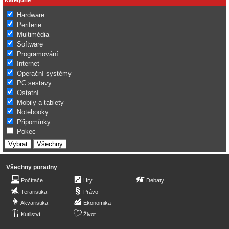
Hardware
Periferie
Multimédia
Software
Programování
Internet
Operační systémy
PC sestavy
Ostatní
Mobily a tablety
Notebooky
Připomínky
Pokec
Všechny poradny
Počítače
Hry
Debaty
Teraristika
Právo
Akvaristika
Ekonomika
Kutilství
Život