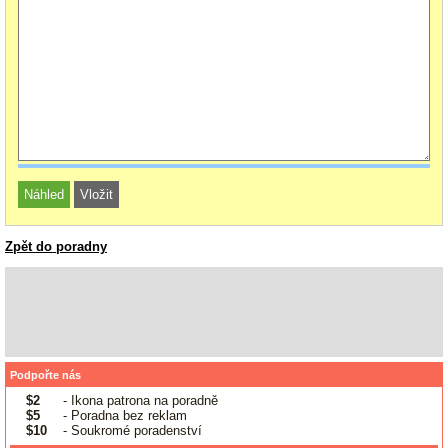
Zpět do poradny
Podpořte nás
$2
- Ikona patrona na poradně
$5
- Poradna bez reklam
$10
- Soukromé poradenství