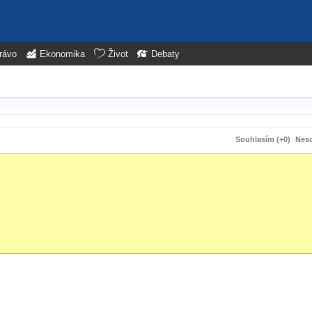
rávo
Ekonomika
Život
Debaty
Souhlasím (+0)
Neso