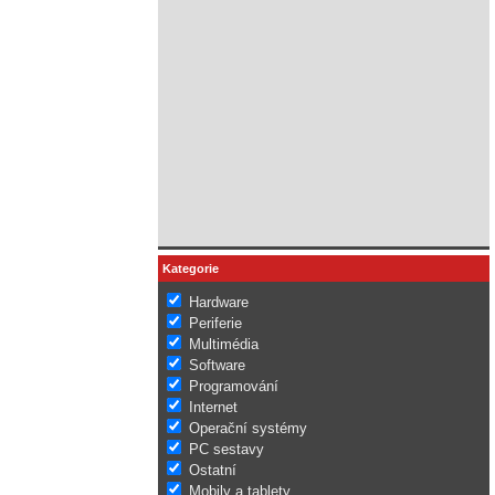
Kategorie
Hardware
Periferie
Multimédia
Software
Programování
Internet
Operační systémy
PC sestavy
Ostatní
Mobily a tablety