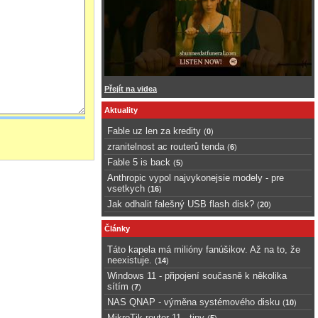
Přejít na videa
Aktuality
Fable uz len za kredity
(
0
)
zranitelnost ac routerů tenda
(
6
)
Fable 5 is back
(
5
)
Anthropic vypol najvykonejsie modely - pre
vsetkych
(
16
)
Jak odhalit falešný USB flash disk?
(
20
)
Články
Táto kapela má milióny fanúšikov. Až na to, že
neexistuje.
(
14
)
Windows 11 - připojení současně k několika
sítím
(
7
)
NAS QNAP - výměna systémového disku
(
10
)
MikroTik router 11 - tipy
(
5
)