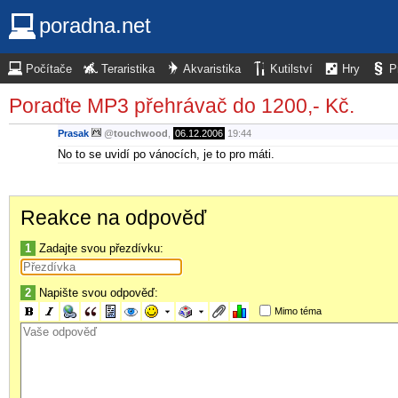
poradna.net
Počítače
Teraristika
Akvaristika
Kutilství
Hry
P
Poraďte MP3 přehrávač do 1200,- Kč.
Prasak
@
touchwood
,
06.12.2006
19:44
No to se uvidí po vánocích, je to pro máti.
Reakce na odpověď
1
Zadajte svou přezdívku:
2
Napište svou odpověď:
Mimo téma