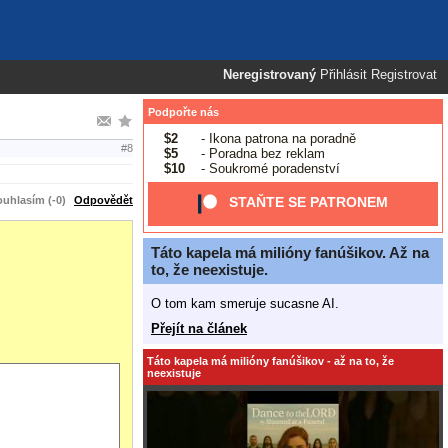
Neregistrovaný
Přihlásit
Registrovat
Podpořte nás
$2
- Ikona patrona na poradně
#8
$5
- Poradna bez reklam
$10
- Soukromé poradenství
uhlasím (-0)
Odpovědět
STAŇTE SE PATRONEM
Táto kapela má milióny fanúšikov. Až na
to, že neexistuje.
O tom kam smeruje sucasne AI.
Přejít na článek
Táto kapela má milióny fanúšikov - až na to, že
neexistuje