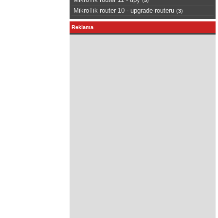
MikroTik router 10 - upgrade routeru
(
3
)
Reklama