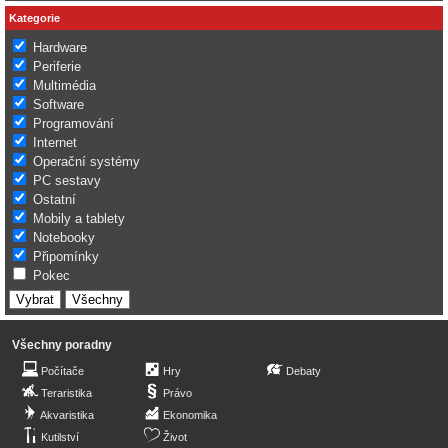
Kategorie
Hardware
Periferie
Multimédia
Software
Programování
Internet
Operační systémy
PC sestavy
Ostatní
Mobily a tablety
Notebooky
Připomínky
Pokec
Všechny poradny
Počítače
Hry
Debaty
Teraristika
Právo
Akvaristika
Ekonomika
Kutilství
Život