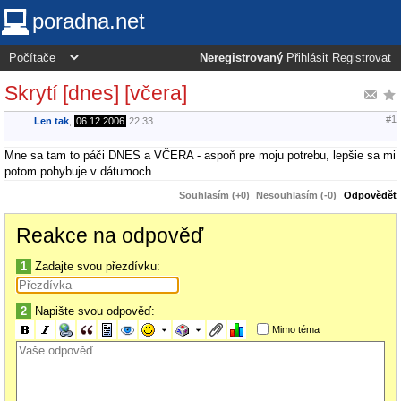
poradna.net
Neregistrovaný
Přihlásit
Registrovat
Skrytí [dnes] [včera]
#1
Len tak
,
06.12.2006
22:33
Mne sa tam to páči DNES a VČERA - aspoň pre moju potrebu, lepšie sa mi
potom pohybuje v dátumoch.
Souhlasím (+0)
Nesouhlasím (-0)
Odpovědět
Reakce na odpověď
1
Zadajte svou přezdívku:
2
Napište svou odpověď:
Mimo téma