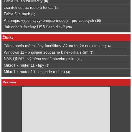
Fable uz len za kredity
(
0
)
zranitelnost ac routerů tenda
(
6
)
Fable 5 is back
(
5
)
Anthropic vypol najvykonejsie modely - pre vsetkych
(
16
)
Jak odhalit falešný USB flash disk?
(
20
)
Články
Táto kapela má milióny fanúšikov. Až na to, že neexistuje.
(
14
)
Windows 11 - připojení současně k několika sítím
(
7
)
NAS QNAP - výměna systémového disku
(
10
)
MikroTik router 11 - tipy
(
5
)
MikroTik router 10 - upgrade routeru
(
3
)
Reklama