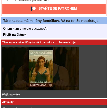
$10
- Soukromé poradenství
STAŇTE SE PATRONEM
Táto kapela má milióny fanúšikov. Až na to, že neexistuje.
O tom kam smeruje sucasne AI.
Přejít na článek
Táto kapela má milióny fanúšikov - až na to, že neexistuje
Přejít na videa
Aktuality