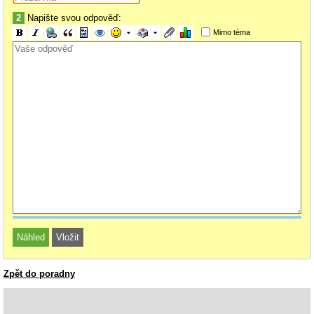
2
Napište svou odpověď:
Mimo téma
Zpět do poradny