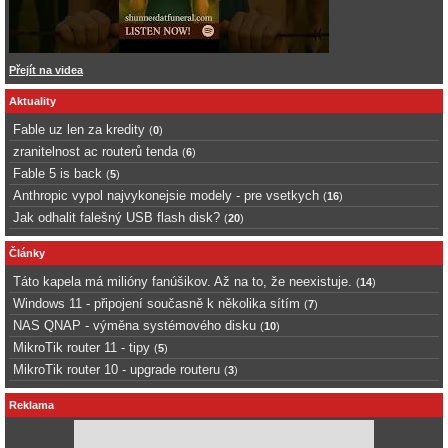
Přejít na videa
Aktuality
Fable uz len za kredity
(
0
)
zranitelnost ac routerů tenda
(
6
)
Fable 5 is back
(
5
)
Anthropic vypol najvykonejsie modely - pre vsetkych
(
16
)
Jak odhalit falešný USB flash disk?
(
20
)
Články
Táto kapela má milióny fanúšikov. Až na to, že neexistuje.
(
14
)
Windows 11 - připojení současně k několika sítím
(
7
)
NAS QNAP - výměna systémového disku
(
10
)
MikroTik router 11 - tipy
(
5
)
MikroTik router 10 - upgrade routeru
(
3
)
Reklama