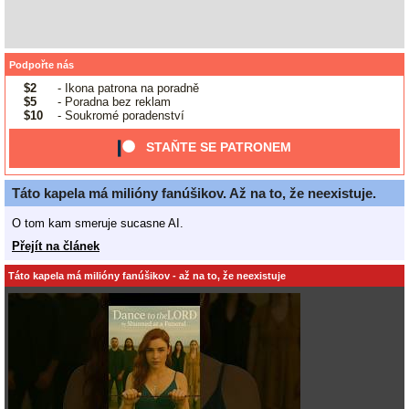
Podpořte nás
$2
- Ikona patrona na poradně
$5
- Poradna bez reklam
$10
- Soukromé poradenství
STAŇTE SE PATRONEM
Táto kapela má milióny fanúšikov. Až na to, že neexistuje.
O tom kam smeruje sucasne AI.
Přejít na článek
Táto kapela má milióny fanúšikov - až na to, že neexistuje