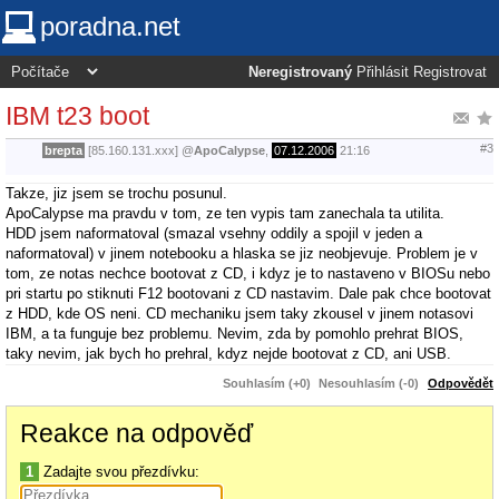
poradna.net
Neregistrovaný
Přihlásit
Registrovat
IBM t23 boot
#3
brepta
[85.160.131.xxx]
@
ApoCalypse
,
07.12.2006
21:16
Takze, jiz jsem se trochu posunul.
ApoCalypse ma pravdu v tom, ze ten vypis tam zanechala ta utilita.
HDD jsem naformatoval (smazal vsehny oddily a spojil v jeden a
naformatoval) v jinem notebooku a hlaska se jiz neobjevuje. Problem je v
tom, ze notas nechce bootovat z CD, i kdyz je to nastaveno v BIOSu nebo
pri startu po stiknuti F12 bootovani z CD nastavim. Dale pak chce bootovat
z HDD, kde OS neni. CD mechaniku jsem taky zkousel v jinem notasovi
IBM, a ta funguje bez problemu. Nevim, zda by pomohlo prehrat BIOS,
taky nevim, jak bych ho prehral, kdyz nejde bootovat z CD, ani USB.
Souhlasím (+0)
Nesouhlasím (-0)
Odpovědět
Reakce na odpověď
1
Zadajte svou přezdívku: