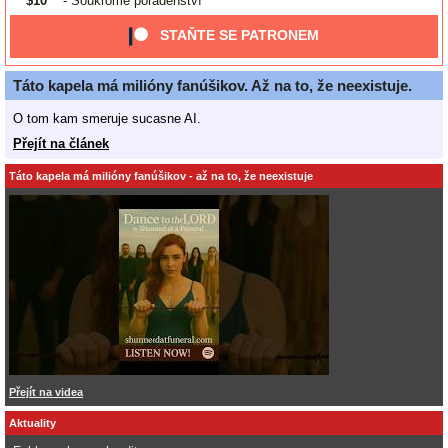
$10
- Soukromé poradenství
STAŇTE SE PATRONEM
Táto kapela má milióny fanúšikov. Až na to, že neexistuje.
O tom kam smeruje sucasne AI.
Přejít na článek
Táto kapela má milióny fanúšikov - až na to, že neexistuje
Přejít na videa
Aktuality