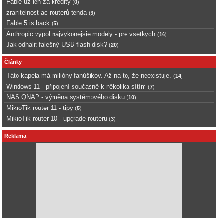
Fable uz len za kredity
(
0
)
zranitelnost ac routerů tenda
(
6
)
Fable 5 is back
(
5
)
Anthropic vypol najvykonejsie modely - pre vsetkych
(
16
)
Jak odhalit falešný USB flash disk?
(
20
)
Články
Táto kapela má milióny fanúšikov. Až na to, že neexistuje.
(
14
)
Windows 11 - připojení současně k několika sítím
(
7
)
NAS QNAP - výměna systémového disku
(
10
)
MikroTik router 11 - tipy
(
5
)
MikroTik router 10 - upgrade routeru
(
3
)
Reklama