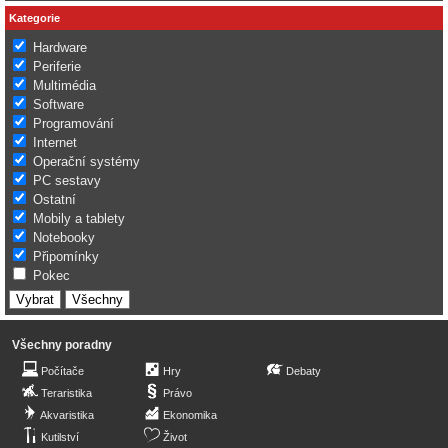
Kategorie
Hardware
Periferie
Multimédia
Software
Programování
Internet
Operační systémy
PC sestavy
Ostatní
Mobily a tablety
Notebooky
Připomínky
Pokec
Všechny poradny
Počítače
Hry
Debaty
Teraristika
Právo
Akvaristika
Ekonomika
Kutilství
Život