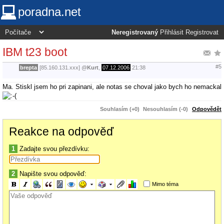
poradna.net
Neregistrovaný
Přihlásit
Registrovat
IBM t23 boot
#5
brepta
[85.160.131.xxx]
@
Kurt
,
07.12.2006
21:38
Ma. Stiskl jsem ho pri zapinani, ale notas se choval jako bych ho nemackal
Souhlasím (+0)
Nesouhlasím (-0)
Odpovědět
Reakce na odpověď
1
Zadajte svou přezdívku:
2
Napište svou odpověď:
Mimo téma