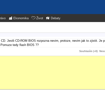
rávo
Ekonomika
Život
Debaty
 CD. Jestli CD-ROM BIOS rozpozna nevim, protoze, nevim jak to zjistit. Je pr
. Pomuze tedy flash BIOS ??
Souhlasím (+0)
Neso