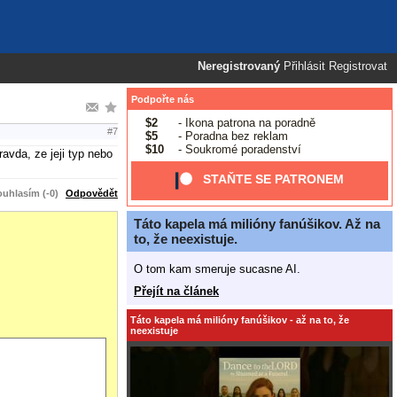
Neregistrovaný
Přihlásit
Registrovat
Podpořte nás
$2
- Ikona patrona na poradně
#7
$5
- Poradna bez reklam
$10
- Soukromé poradenství
avda, ze jeji typ nebo
STAŇTE SE PATRONEM
uhlasím (-0)
Odpovědět
Táto kapela má milióny fanúšikov. Až na
to, že neexistuje.
O tom kam smeruje sucasne AI.
Přejít na článek
Táto kapela má milióny fanúšikov - až na to, že
neexistuje