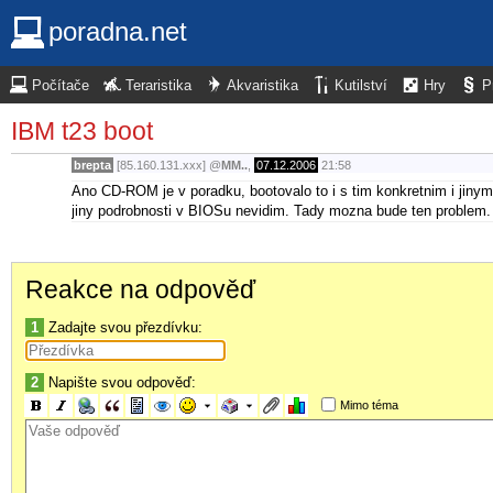
poradna.net
Počítače
Teraristika
Akvaristika
Kutilství
Hry
P
IBM t23 boot
brepta
[85.160.131.xxx]
@
MM..
,
07.12.2006
21:58
Ano CD-ROM je v poradku, bootovalo to i s tim konkretnim i jinym
jiny podrobnosti v BIOSu nevidim. Tady mozna bude ten problem
Reakce na odpověď
1
Zadajte svou přezdívku:
2
Napište svou odpověď:
Mimo téma