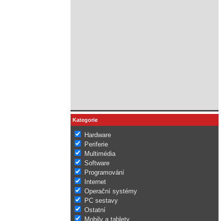
Kategorie
Hardware
Periferie
Multimédia
Software
Programování
Internet
Operační systémy
PC sestavy
Ostatní
Mobily a tablety