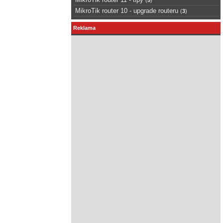
MikroTik router 10 - upgrade routeru
(
3
)
Reklama