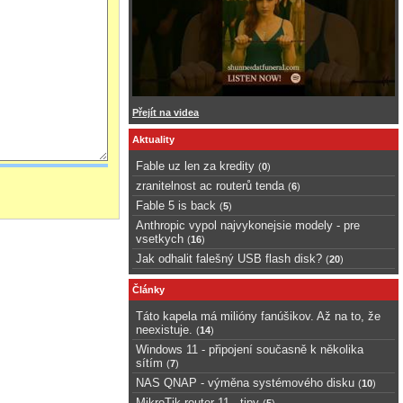
Přejít na videa
Aktuality
Fable uz len za kredity
(
0
)
zranitelnost ac routerů tenda
(
6
)
Fable 5 is back
(
5
)
Anthropic vypol najvykonejsie modely - pre
vsetkych
(
16
)
Jak odhalit falešný USB flash disk?
(
20
)
Články
Táto kapela má milióny fanúšikov. Až na to, že
neexistuje.
(
14
)
Windows 11 - připojení současně k několika
sítím
(
7
)
NAS QNAP - výměna systémového disku
(
10
)
MikroTik router 11 - tipy
(
5
)